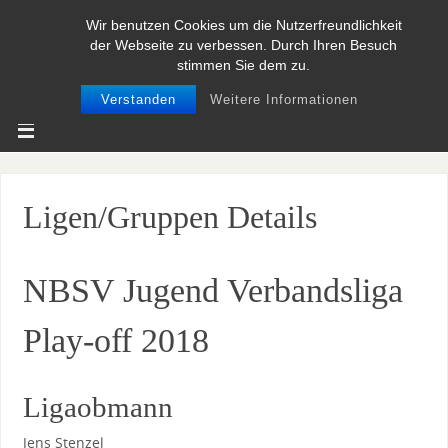
Wir benutzen Cookies um die Nutzerfreundlichkeit
BASEBALL UND SOFTBALL IN
der Webseite zu verbessen. Durch Ihren Besuch
NIEDERSACHSEN
stimmen Sie dem zu.
Verstanden
Weitere Informationen
Ligen/Gruppen Details
NBSV Jugend Verbandsliga
Play-off 2018
Ligaobmann
Jens Stenzel