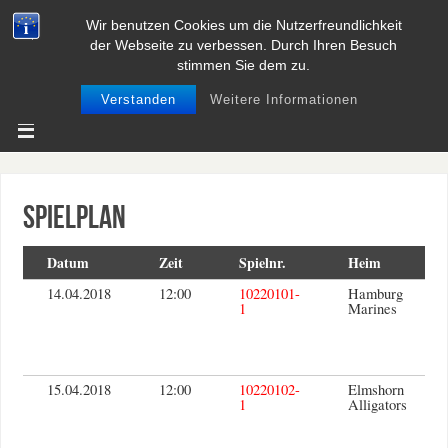
Wir benutzen Cookies um die Nutzerfreundlichkeit
BASEBALL UND SOFTBALL IN
der Webseite zu verbessen. Durch Ihren Besuch
NIEDERSACHSEN
stimmen Sie dem zu.
Verstanden
Weitere Informationen
Spielplan
Datum
Zeit
Spielnr.
Heim
14.04.2018
12:00
10220101-
Hamburg
1
Marines
15.04.2018
12:00
10220102-
Elmshorn
1
Alligators