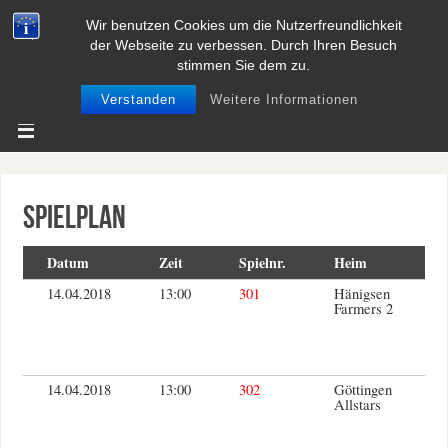
Wir benutzen Cookies um die Nutzerfreundlichkeit
BASEBALL UND SOFTBALL IN
der Webseite zu verbessen. Durch Ihren Besuch
NIEDERSACHSEN
stimmen Sie dem zu.
Verstanden
Weitere Informationen
Spielplan
Datum
Zeit
Spielnr.
Heim
14.04.2018
13:00
301
Hänigsen
Farmers 2
14.04.2018
13:00
302
Göttingen
Allstars