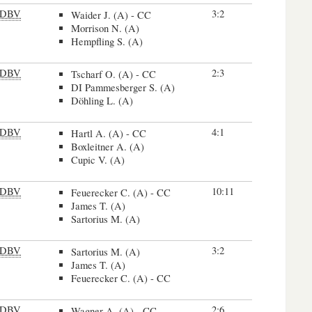
DBV
3:2
Waider J. (A) - CC
Morrison N. (A)
Hempfling S. (A)
DBV
2:3
Tscharf O. (A) - CC
DI Pammesberger S. (A)
Döhling L. (A)
DBV
4:1
Hartl A. (A) - CC
Boxleitner A. (A)
Cupic V. (A)
DBV
10:11
Feuerecker C. (A) - CC
James T. (A)
Sartorius M. (A)
DBV
3:2
Sartorius M. (A)
James T. (A)
Feuerecker C. (A) - CC
DBV
2:6
Wagner A. (A) - CC