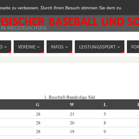
bseite zu verbessen. Durch Ihren Besuch stimmen Sie dem zu.
 IN NIEDERSACHSEN
D
VEREINE
INFOS
LEISTUNGSSPORT
FO
1. Baseball-Bundesliga Süd
G
W
L
28
23
5
28
20
8
28
19
9