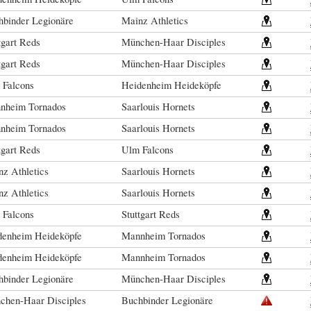
hbinder Legionäre
Mainz Athletics
tgart Reds
München-Haar Disciples
tgart Reds
München-Haar Disciples
 Falcons
Heidenheim Heideköpfe
nheim Tornados
Saarlouis Hornets
nheim Tornados
Saarlouis Hornets
tgart Reds
Ulm Falcons
z Athletics
Saarlouis Hornets
z Athletics
Saarlouis Hornets
 Falcons
Stuttgart Reds
denheim Heideköpfe
Mannheim Tornados
denheim Heideköpfe
Mannheim Tornados
hbinder Legionäre
München-Haar Disciples
chen-Haar Disciples
Buchbinder Legionäre