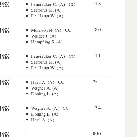
DBV
11:8
Feuerecker C. (A) - CC
Sartorius M. (A)
Dr. Haupt W. (A)
DBV
18:0
Morrison N. (A) - CC
Waider J. (A)
Hempfling S. (A)
DBV
11:1
Feuerecker C. (A) - CC
Sartorius M. (A)
Dr. Haupt W. (A)
DBV
2:0
Hartl A. (A) - CC
Wagner A. (A)
Döhling L. (A)
DBV
13:4
Wagner A. (A) - CC
Döhling L. (A)
Hartl A. (A)
DBV
-
0:10