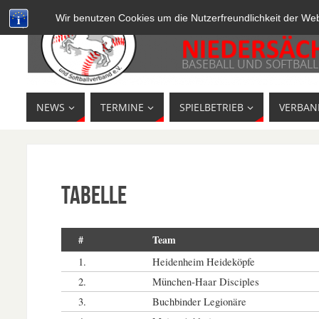
Wir benutzen Cookies um die Nutzerfreundlichkeit der We
BASEBALL UND SOFTBALL
NEWS
TERMINE
SPIELBETRIEB
VERBAN
Tabelle
#
Team
1.
Heidenheim Heideköpfe
2.
München-Haar Disciples
3.
Buchbinder Legionäre