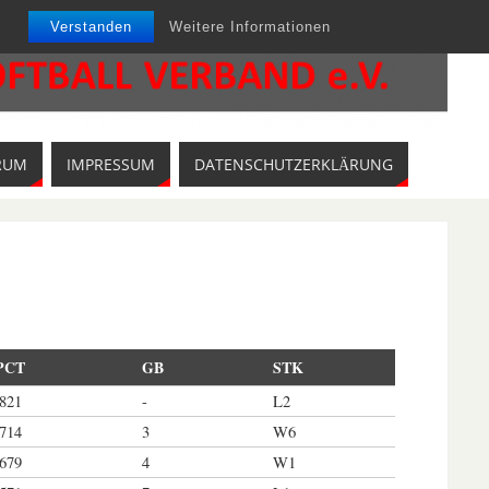
Verstanden
Weitere Informationen
RUM
IMPRESSUM
DATENSCHUTZERKLÄRUNG
PCT
GB
STK
.821
-
L2
.714
3
W6
.679
4
W1