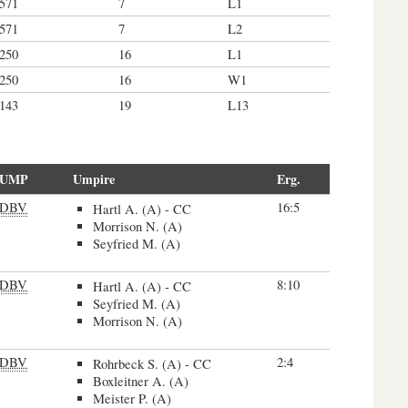
.571
7
L1
.571
7
L2
.250
16
L1
.250
16
W1
.143
19
L13
UMP
Umpire
Erg.
DBV
16:5
Hartl A. (A) - CC
Morrison N. (A)
Seyfried M. (A)
DBV
8:10
Hartl A. (A) - CC
Seyfried M. (A)
Morrison N. (A)
DBV
2:4
Rohrbeck S. (A) - CC
Boxleitner A. (A)
Meister P. (A)