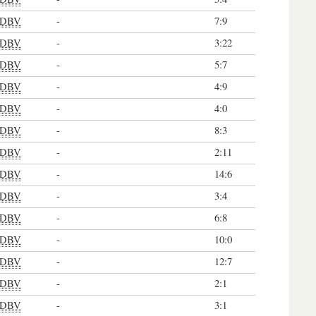
DBV
-
7:9
DBV
-
3:22
DBV
-
5:7
DBV
-
4:9
DBV
-
4:0
DBV
-
8:3
DBV
-
2:11
DBV
-
14:6
DBV
-
3:4
DBV
-
6:8
DBV
-
10:0
DBV
-
12:7
DBV
-
2:1
DBV
-
3:1