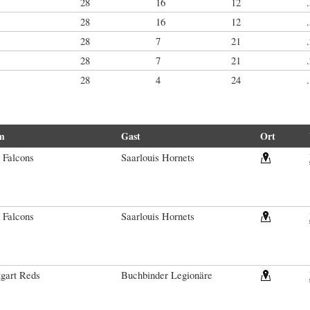
28
16
12
28
16
12
28
7
21
28
7
21
28
4
24
m
Gast
Ort
 Falcons
Saarlouis Hornets
 Falcons
Saarlouis Hornets
tgart Reds
Buchbinder Legionäre