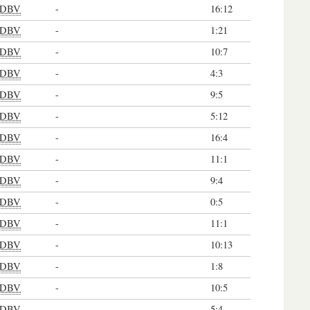
DBV
-
16:12
DBV
-
1:21
DBV
-
10:7
DBV
-
4:3
DBV
-
9:5
DBV
-
5:12
DBV
-
16:4
DBV
-
11:1
DBV
-
9:4
DBV
-
0:5
DBV
-
11:1
DBV
-
10:13
DBV
-
1:8
DBV
-
10:5
DBV
-
5:4