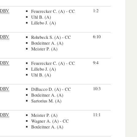
DBV
1:2
Feuerecker C. (A) - CC
Uhl B. (A)
Lillebo J. (A)
DBV
6:10
Rohrbeck S. (A) - CC
Boxleitner A. (A)
Meister P. (A)
DBV
9:4
Feuerecker C. (A) - CC
Lillebo J. (A)
Uhl B. (A)
DBV
10:3
DiBacco D. (A) - CC
Boxleitner A. (A)
Sartorius M. (A)
DBV
11:1
Meister P. (A)
Wagner A. (A) - CC
Boxleitner A. (A)