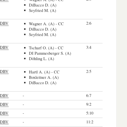
DiBacco D. (A)
Seyfried M. (A)
DBV
2:6
Wagner A. (A) - CC
DiBacco D. (A)
Seyfried M. (A)
DBV
3:4
Tscharf O. (A) - CC
DI Pammesberger S. (A)
Döhling L. (A)
DBV
2:5
Hartl A. (A) - CC
Boxleitner A. (A)
DiBacco D. (A)
DBV
-
6:7
DBV
-
9:2
DBV
-
5:10
DBV
-
11:2