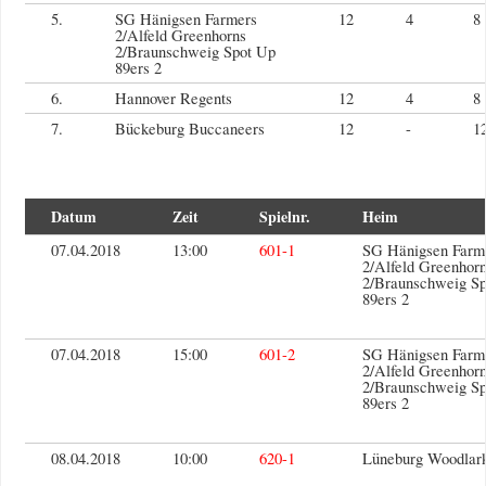
5.
SG Hänigsen Farmers
12
4
8
2/Alfeld Greenhorns
2/Braunschweig Spot Up
89ers 2
6.
Hannover Regents
12
4
8
7.
Bückeburg Buccaneers
12
-
1
Datum
Zeit
Spielnr.
Heim
07.04.2018
13:00
601-1
SG Hänigsen Farm
2/Alfeld Greenhor
2/Braunschweig Sp
89ers 2
07.04.2018
15:00
601-2
SG Hänigsen Farm
2/Alfeld Greenhor
2/Braunschweig Sp
89ers 2
08.04.2018
10:00
620-1
Lüneburg Woodlar