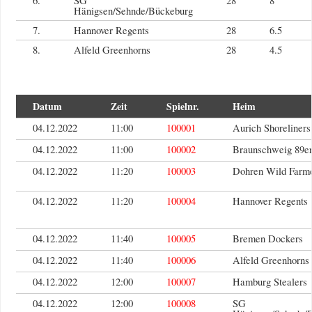
6.
SG
28
8
Hänigsen/Sehnde/Bückeburg
7.
Hannover Regents
28
6.5
8.
Alfeld Greenhorns
28
4.5
Datum
Zeit
Spielnr.
Heim
04.12.2022
11:00
100001
Aurich Shoreliners
04.12.2022
11:00
100002
Braunschweig 89er
04.12.2022
11:20
100003
Dohren Wild Farm
04.12.2022
11:20
100004
Hannover Regents
04.12.2022
11:40
100005
Bremen Dockers
04.12.2022
11:40
100006
Alfeld Greenhorns
04.12.2022
12:00
100007
Hamburg Stealers
04.12.2022
12:00
100008
SG