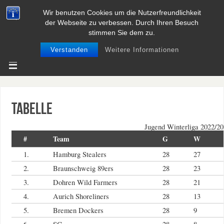
Wir benutzen Cookies um die Nutzerfreundlichkeit
BASEBALL UND SOFTBALL IN
der Webseite zu verbessen. Durch Ihren Besuch
NIEDERSACHSEN
stimmen Sie dem zu.
Verstanden
Weitere Informationen
Tabelle
Jugend Winterliga 2022/20
#
Team
G
W
1.
Hamburg Stealers
28
27
2.
Braunschweig 89ers
28
23
3.
Dohren Wild Farmers
28
21
4.
Aurich Shoreliners
28
13
5.
Bremen Dockers
28
9