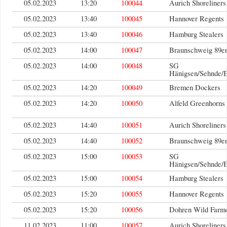
05.02.2023
13:20
100044
Aurich Shoreliners
05.02.2023
13:40
100045
Hannover Regents
05.02.2023
13:40
100046
Hamburg Stealers
05.02.2023
14:00
100047
Braunschweig 89er
05.02.2023
14:00
100048
SG
Hänigsen/Sehnde/
05.02.2023
14:20
100049
Bremen Dockers
05.02.2023
14:20
100050
Alfeld Greenhorns
05.02.2023
14:40
100051
Aurich Shoreliners
05.02.2023
14:40
100052
Braunschweig 89er
05.02.2023
15:00
100053
SG
Hänigsen/Sehnde/
05.02.2023
15:00
100054
Hamburg Stealers
05.02.2023
15:20
100055
Hannover Regents
05.02.2023
15:20
100056
Dohren Wild Farm
11.02.2023
11:00
100057
Aurich Shoreliners