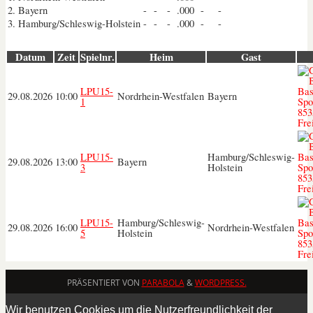
2.
Bayern
-
-
-
.000
-
-
3.
Hamburg/Schleswig-Holstein
-
-
-
.000
-
-
Datum
Zeit
Spielnr.
Heim
Gast
LPU15-
29.08.2026
10:00
Nordrhein-Westfalen
Bayern
1
LPU15-
Hamburg/Schleswig-
29.08.2026
13:00
Bayern
3
Holstein
LPU15-
Hamburg/Schleswig-
29.08.2026
16:00
Nordrhein-Westfalen
5
Holstein
PRÄSENTIERT VON
PARABOLA
&
WORDPRESS.
Wir benutzen Cookies um die Nutzerfreundlichkeit der