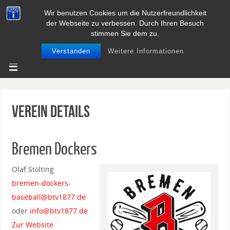
Wir benutzen Cookies um die Nutzerfreundlichkeit
BASEBALL UND SOFTBALL IN
der Webseite zu verbessen. Durch Ihren Besuch
NIEDERSACHSEN
stimmen Sie dem zu.
Verstanden
Weitere Informationen
Verein Details
Bremen Dockers
Olaf Stölting
bremen-dockers-
baseball@btv1877.de
oder
info@btv1877.de
Zur Website