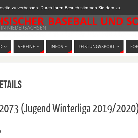
bseite zu verbessen. Durch Ihren Besuch stimmen Sie dem zu.
 IN NIEDERSACHSEN
D
VEREINE
INFOS
LEISTUNGSSPORT
FO
etails
42073 (Jugend Winterliga 2019/2020
o