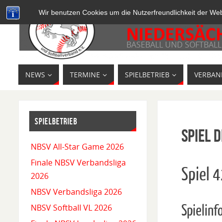
Wir benutzen Cookies um die Nutzerfreundlichkeit der We
BASEBALL UND SOFTBALL
NEWS
TERMINE
SPIELBETRIEB
VERBAN
SPIELBETRIEB
Spiel D
NBSV All-Star Game 2026
Finale NBSV Verbandsliga
Spiel 
2026
NBSV Verbandsliga 2026
Spielinf
NBSV Softball VL 2026