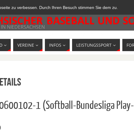
bseite zu verbessen. Durch Ihren Besuch stimmen Sie dem zu.
 IN NIEDERSACHSEN
D
VEREINE
INFOS
LEISTUNGSSPORT
FO
etails
10600102-1 (Softball-Bundesliga Play-
o