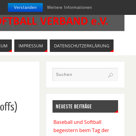
Verstanden
Weitere Informationen
RUM
IMPRESSUM
DATENSCHUTZERKLÄRUNG
offs)
NEUESTE BEITRÄGE
Baseball und Softball
begeistern beim Tag der