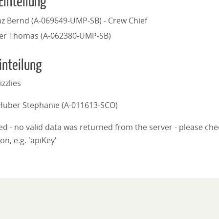
Einteilung
z Bernd (A-069649-UMP-SB) - Crew Chief
ler Thomas (A-062380-UMP-SB)
inteilung
izzlies
Huber Stephanie (A-011613-SCO)
iled - no valid data was returned from the server - please ch
on, e.g. 'apiKey'