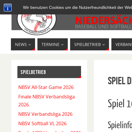
Wir benutzen Cookies um die Nutzerfreundlichkeit der We
BASEBALL UND SOFTBALL
NEWS
TERMINE
SPIELBETRIEB
VERBAN
SPIELBETRIEB
Spiel D
NBSV All-Star Game 2026
Finale NBSV Verbandsliga
Spiel 
2026
NBSV Verbandsliga 2026
Spielinf
NBSV Softball VL 2026