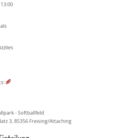
 13:00
als
izzlies
ts:
llpark - Softballfeld
atz 3, 85356 Freising/Attaching