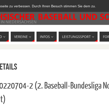
bseite zu verbessen. Durch Ihren Besuch stimmen Sie dem zu.
 IN NIEDERSACHSEN
D
VEREINE
INFOS
LEISTUNGSSPORT
FO
etails
10220704-2 (2. Baseball-Bundesliga N
t)