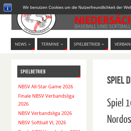
Wir benutzen Cookies um die Nutzerfreundlichkeit der We
BASEBALL UND SOFTBALL
NEWS
TERMINE
SPIELBETRIEB
VERBAN
SPIELBETRIEB
Spiel D
NBSV All-Star Game 2026
Finale NBSV Verbandsliga
Spiel 
2026
NBSV Verbandsliga 2026
Nordos
NBSV Softball VL 2026