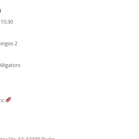
o
 15:30
mingos 2
lligators
ts: