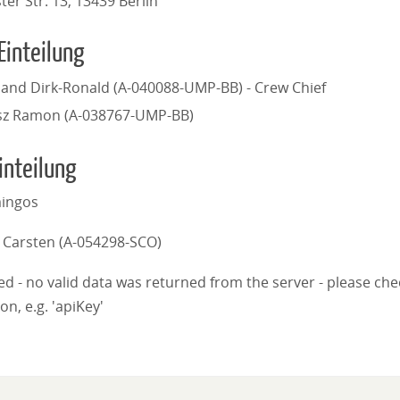
er Str. 13, 13439 Berlin
Einteilung
land Dirk-Ronald (A-040088-UMP-BB) - Crew Chief
isz Ramon (A-038767-UMP-BB)
inteilung
mingos
Carsten (A-054298-SCO)
iled - no valid data was returned from the server - please ch
on, e.g. 'apiKey'