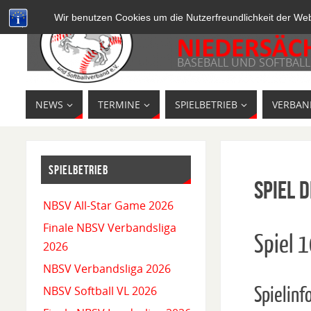
Wir benutzen Cookies um die Nutzerfreundlichkeit der We
BASEBALL UND SOFTBALL
NEWS
TERMINE
SPIELBETRIEB
VERBAN
SPIELBETRIEB
Spiel D
NBSV All-Star Game 2026
Finale NBSV Verbandsliga
Spiel 
2026
NBSV Verbandsliga 2026
Spielinf
NBSV Softball VL 2026