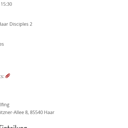
 15:30
ar Disciples 2
es
ts:
lfing
itzner-Allee 8, 85540 Haar