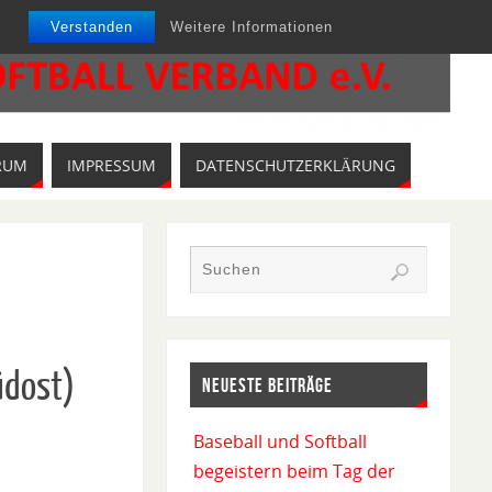
Verstanden
Weitere Informationen
RUM
IMPRESSUM
DATENSCHUTZERKLÄRUNG
üdost)
NEUESTE BEITRÄGE
Baseball und Softball
begeistern beim Tag der