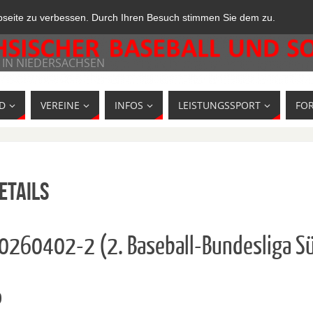
bseite zu verbessen. Durch Ihren Besuch stimmen Sie dem zu.
 IN NIEDERSACHSEN
D
VEREINE
INFOS
LEISTUNGSSPORT
FO
etails
10260402-2 (2. Baseball-Bundesliga S
o