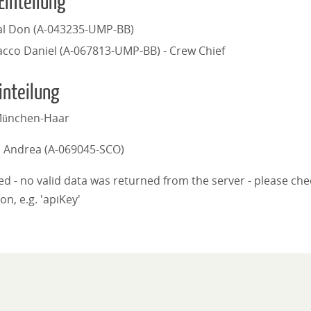
Einteilung
al Don (A-043235-UMP-BB)
acco Daniel (A-067813-UMP-BB) - Crew Chief
inteilung
 München-Haar
 Andrea (A-069045-SCO)
iled - no valid data was returned from the server - please ch
on, e.g. 'apiKey'