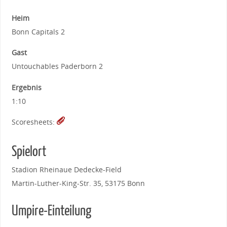
Heim
Bonn Capitals 2
Gast
Untouchables Paderborn 2
Ergebnis
1:10
Scoresheets:
Spielort
Stadion Rheinaue Dedecke-Field
Martin-Luther-King-Str. 35, 53175 Bonn
Umpire-Einteilung