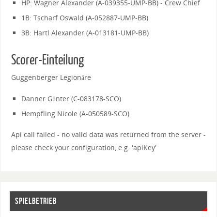
HP: Wagner Alexander (A-039355-UMP-BB) - Crew Chief
1B: Tscharf Oswald (A-052887-UMP-BB)
3B: Hartl Alexander (A-013181-UMP-BB)
Scorer-Einteilung
Guggenberger Legionäre
Danner Günter (C-083178-SCO)
Hempfling Nicole (A-050589-SCO)
Api call failed - no valid data was returned from the server -
please check your configuration, e.g. 'apiKey'
SPIELBETRIEB