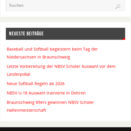
NEUESTE BEITRÄGE
Baseball und Softball begeistern beim Tag der
Niedersachsen in Braunschweig
Letzte Vorbereitung der NBSV Schüler Auswahl vor dem
Länderpokal
Neue Softball Regeln ab 2026
NBSV U-18 Auswahl trainierte in Dohren
Braunschweig 89ers gewinnen NBSV Schüler
Hallenmeisterschaft