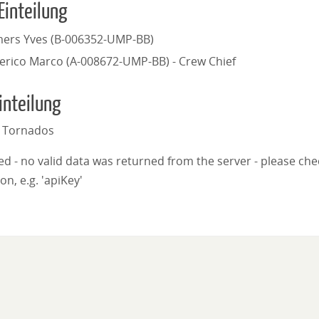
Einteilung
mers Yves (B-006352-UMP-BB)
erico Marco (A-008672-UMP-BB) - Crew Chief
inteilung
 Tornados
iled - no valid data was returned from the server - please ch
on, e.g. 'apiKey'