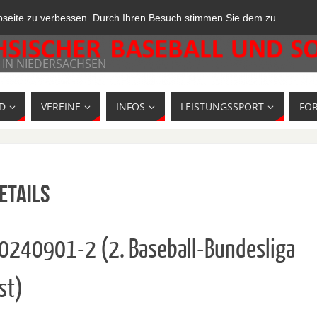
bseite zu verbessen. Durch Ihren Besuch stimmen Sie dem zu.
 IN NIEDERSACHSEN
D
VEREINE
INFOS
LEISTUNGSSPORT
FO
etails
10240901-2 (2. Baseball-Bundesliga
st)