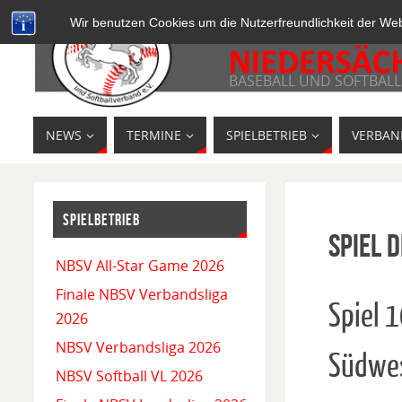
Wir benutzen Cookies um die Nutzerfreundlichkeit der We
BASEBALL UND SOFTBALL
NEWS
TERMINE
SPIELBETRIEB
VERBAN
SPIELBETRIEB
Spiel D
NBSV All-Star Game 2026
Finale NBSV Verbandsliga
Spiel 
2026
NBSV Verbandsliga 2026
Südwe
NBSV Softball VL 2026