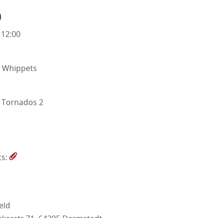
o
 12:00
 Whippets
Tornados 2
ts:
eld