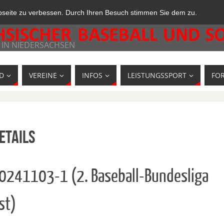
bseite zu verbessen. Durch Ihren Besuch stimmen Sie dem zu.
 IN NIEDERSACHSEN
D
VEREINE
INFOS
LEISTUNGSSPORT
FO
etails
10241103-1 (2. Baseball-Bundesliga
st)