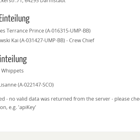
ckerstr.71, 64295 Darmstadt
Einteilung
es Terrance Prince (A-016315-UMP-BB)
ewski Kai (A-031427-UMP-BB) - Crew Chief
inteilung
 Whippets
 Lisanne (A-022147-SCO)
iled - no valid data was returned from the server - please ch
on, e.g. 'apiKey'