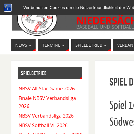
Wir benutzen Cookies um die Nutzerfreundlichkeit der We
BASEBALL UND SOFTBALL
NEWS
TERMINE
SPIELBETRIEB
VERBAN
SPIELBETRIEB
Spiel D
NBSV All-Star Game 2026
Finale NBSV Verbandsliga
Spiel 
2026
NBSV Verbandsliga 2026
Südwe
NBSV Softball VL 2026