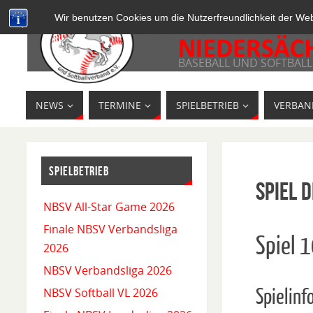
Wir benutzen Cookies um die Nutzerfreundlichkeit der We
BASEBALL UND SOFTBALL
NEWS
TERMINE
SPIELBETRIEB
VERBAN
SPIELBETRIEB
Spiel D
NBSV All-Star Game 2026
Finale NBSV Verbandsliga
Spiel 
2026
NBSV Verbandsliga 2026
Spielinf
NBSV Softball VL 2026