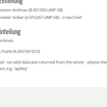
Einteilung
iemann Andreas (B-051392-UMP-SB)
neiker Volker (A-015207-UMP-SB) - Crew Chief
inteilung
rdinals
 Frank (A-005169-SCO)
iled - no valid data was returned from the server - please ch
on, e.g. 'apiKey'