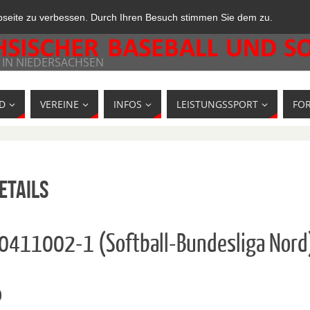
bseite zu verbessen. Durch Ihren Besuch stimmen Sie dem zu.
 IN NIEDERSACHSEN
D
VEREINE
INFOS
LEISTUNGSSPORT
FO
etails
10411002-1 (Softball-Bundesliga Nord
o