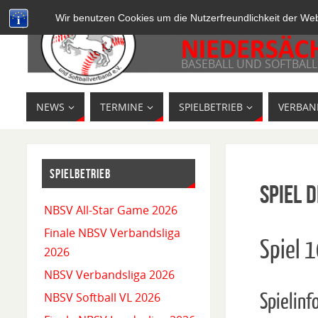
Wir benutzen Cookies um die Nutzerfreundlichkeit der We
BASEBALL UND SOFTBALL
NEWS
TERMINE
SPIELBETRIEB
VERBAN
SPIELBETRIEB
Spiel D
NBSV All-Star Game 2026
Finale NBSV Verbandsliga
Spiel 
2026
NBSV Verbandsliga 2026
Spielinf
NBSV Softball VL 2026