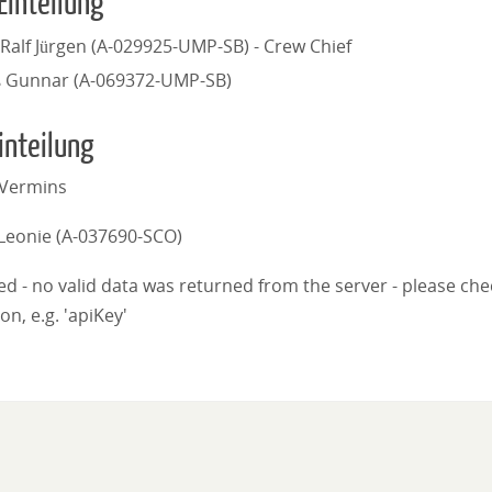
Einteilung
 Ralf Jürgen (A-029925-UMP-SB) - Crew Chief
ß Gunnar (A-069372-UMP-SB)
inteilung
 Vermins
Leonie (A-037690-SCO)
iled - no valid data was returned from the server - please ch
on, e.g. 'apiKey'