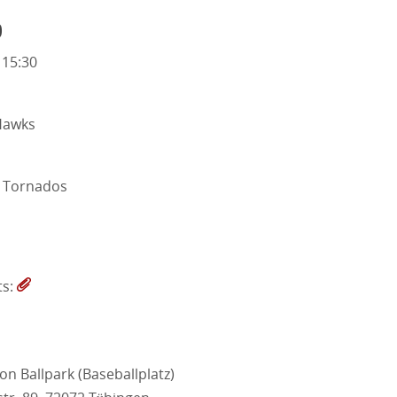
o
 15:30
Hawks
 Tornados
ts:
on Ballpark (Baseballplatz)