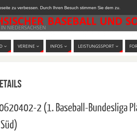
bseite zu verbessen. Durch Ihren Besuch stimmen Sie dem zu.
 IN NIEDERSACHSEN
D
VEREINE
INFOS
LEISTUNGSSPORT
FO
etails
10620402-2 (1. Baseball-Bundesliga Pl
 Süd)