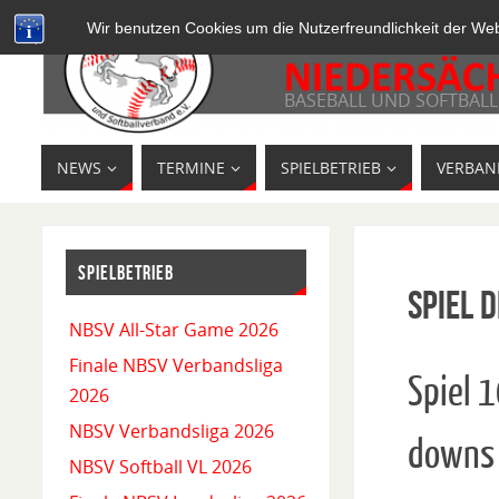
Wir benutzen Cookies um die Nutzerfreundlichkeit der We
BASEBALL UND SOFTBALL
NEWS
TERMINE
SPIELBETRIEB
VERBAN
SPIELBETRIEB
Spiel D
NBSV All-Star Game 2026
Finale NBSV Verbandsliga
Spiel 
2026
NBSV Verbandsliga 2026
downs
NBSV Softball VL 2026