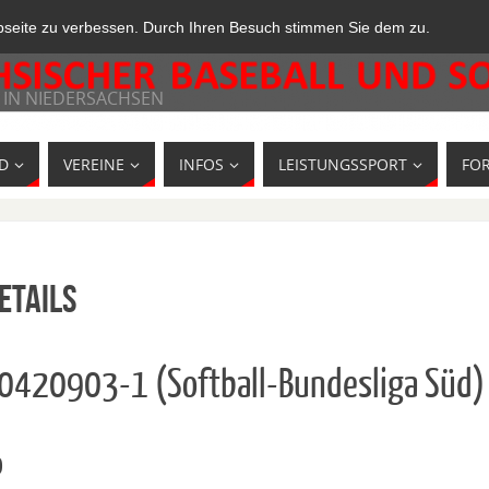
bseite zu verbessen. Durch Ihren Besuch stimmen Sie dem zu.
 IN NIEDERSACHSEN
D
VEREINE
INFOS
LEISTUNGSSPORT
FO
etails
10420903-1 (Softball-Bundesliga Süd)
o