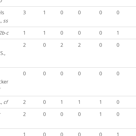
b
ls
3
1
0
0
0
0
.,
ss
2b
-
c
1
1
0
0
0
1
2
0
2
2
0
0
S.,
0
0
0
0
0
0
cker
.,
cf
2
0
1
1
1
0
r
2
0
0
0
1
0
1
0
0
0
0
1