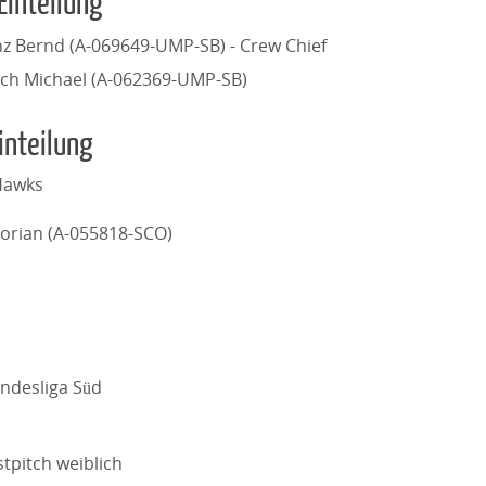
Einteilung
z Bernd (A-069649-UMP-SB) - Crew Chief
rich Michael (A-062369-UMP-SB)
inteilung
Hawks
lorian (A-055818-SCO)
undesliga Süd
stpitch weiblich