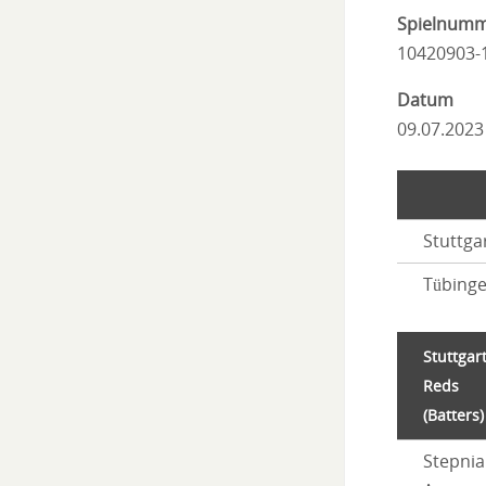
Spielnum
10420903-
Datum
09.07.2023
Stuttga
Tübing
Stuttgar
Reds
(Batters)
Stepnia