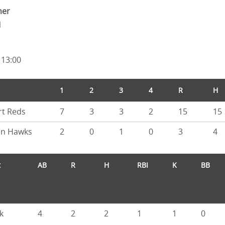
mer
1
 13:00
1
2
3
4
R
H
rt Reds
7
3
3
2
15
15
en Hawks
2
0
1
0
3
4
t
AB
R
H
RBI
K
BB
k
4
2
2
1
1
0