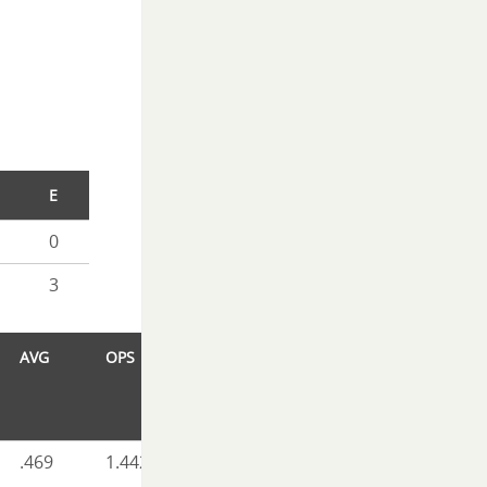
E
0
3
AVG
OPS
.469
1.442