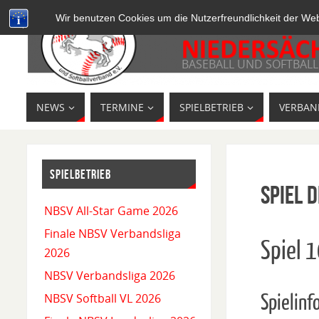
Wir benutzen Cookies um die Nutzerfreundlichkeit der We
BASEBALL UND SOFTBALL
NEWS
TERMINE
SPIELBETRIEB
VERBAN
SPIELBETRIEB
Spiel D
NBSV All-Star Game 2026
Finale NBSV Verbandsliga
Spiel 
2026
NBSV Verbandsliga 2026
Spielinf
NBSV Softball VL 2026