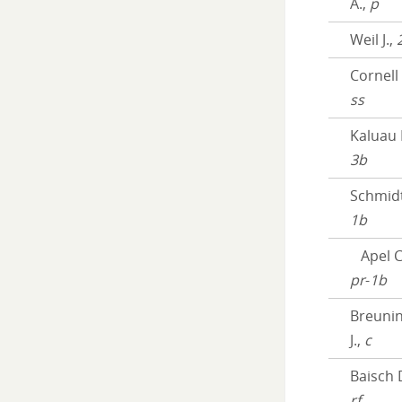
A.,
p
Weil J.,
Cornell 
ss
Kaluau 
3b
Schmidt
1b
Apel C
pr
-
1b
Breuni
J.,
c
Baisch 
rf