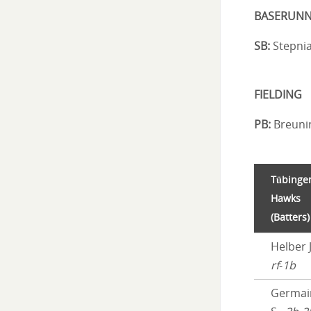
BASERUNN
SB:
Stepnia
FIELDING
PB:
Breunin
Tübinge
Hawks
(Batters)
Helber J
rf
-
1b
Germai