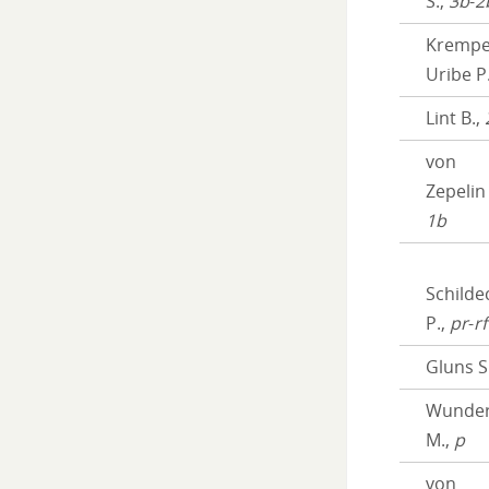
S.,
3b
-
2
Krempe
Uribe P
Lint B.,
von
Zepelin 
1b
Schilde
P.,
pr
-
rf
Gluns S
Wunde
M.,
p
von