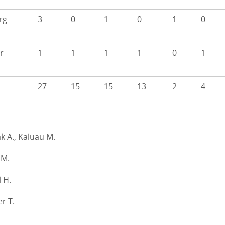
rg
3
0
1
0
1
0
r
1
1
1
1
0
1
27
15
15
13
2
4
k A., Kaluau M.
 M.
 H.
er T.