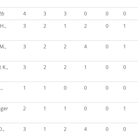
2b
4
3
3
0
0
0
H.,
3
2
1
2
0
1
M.,
3
2
2
4
0
1
 K.,
3
2
2
1
0
0
.,
1
1
0
0
0
0
nger
2
1
1
0
0
1
D.,
3
1
2
4
0
0