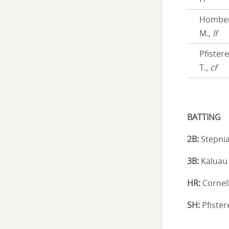
Hombe
M.,
lf
Pfistere
T.,
cf
BATTING
2B:
Stepnia
3B:
Kaluau
HR:
Cornell
SH:
Pfister