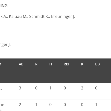
ING
k A., Kaluau M., Schmidt K., Breuninger J.
ger J.
n
AB
R
H
RBI
K
BB
.,
3
0
1
0
2
0
ne
2
1
0
0
0
1