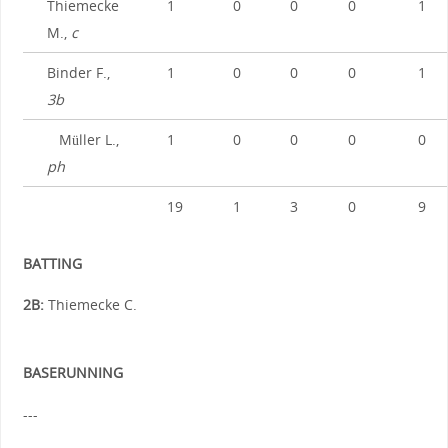
Thiemecke
1
0
0
0
1
M.,
c
Binder F.,
1
0
0
0
1
3b
Müller L.,
1
0
0
0
0
ph
19
1
3
0
9
BATTING
2B:
Thiemecke C.
BASERUNNING
---