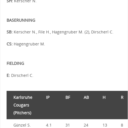
SH:
Kerscher N.
BASERUNNING
SB:
Kerscher N., File H., Hagengruber M. (2), Dirscherl C.
CS:
Hagengruber M.
FIELDING
E:
Dirscherl C.
Karlsruhe
IP
BF
AB
H
R
Cougars
(Pitchers)
Günzel S.
4.1
31
24
13
8