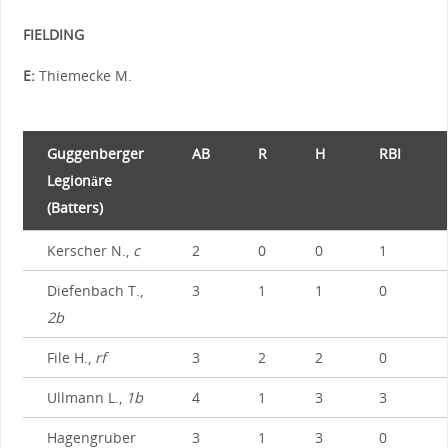
FIELDING
E:
Thiemecke M.
Guggenberger
AB
R
H
RBI
Legionäre
(Batters)
Kerscher N.,
c
2
0
0
1
Diefenbach T.,
3
1
1
0
2b
File H.,
rf
3
2
2
0
Ullmann L.,
1b
4
1
3
3
Hagengruber
3
1
3
0