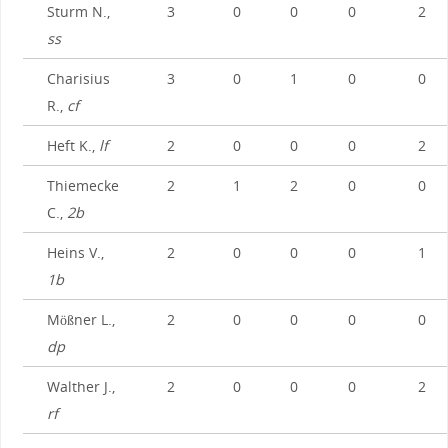
Sturm N.,
3
0
0
0
2
ss
Charisius
3
0
1
0
0
R.,
cf
Heft K.,
lf
2
0
0
0
2
Thiemecke
2
1
2
0
0
C.,
2b
Heins V.,
2
0
0
0
1
1b
Mößner L.,
2
0
0
0
0
dp
Walther J.,
2
0
0
0
2
rf