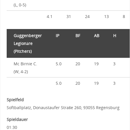
(L, 0-5)
4.1
31
24
13
8
Guggenberger
IP
BF
AB
H
Legionäre
(Pitchers)
Mc Birnie C.
5.0
20
19
3
(W, 4-2)
5.0
20
19
3
Spielfeld
Softballplatz, Donaustaufer Straße 260, 93055 Regensburg
Spieldauer
01:30