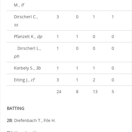
M.,
lf
Dirscherl C.,
3
0
1
1
ss
Pfanzelt K.,
dp
1
1
0
0
Dirscherl L.,
1
0
0
0
ph
Korbely S.,
3b
1
1
1
0
Eiting J.,
cf
3
1
2
0
24
8
13
5
BATTING
2B:
Diefenbach T., File H.