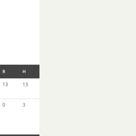
R
H
E
13
13
0
0
3
1