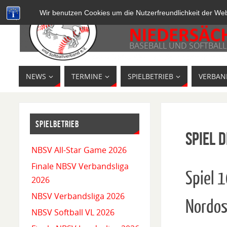
Wir benutzen Cookies um die Nutzerfreundlichkeit der We
BASEBALL UND SOFTBALL
NEWS
TERMINE
SPIELBETRIEB
VERBAN
SPIELBETRIEB
Spiel D
NBSV All-Star Game 2026
Finale NBSV Verbandsliga
Spiel 
2026
NBSV Verbandsliga 2026
Nordos
NBSV Softball VL 2026