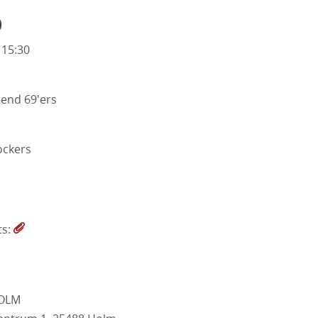
o
 15:30
end 69'ers
ckers
ts:
HOLM