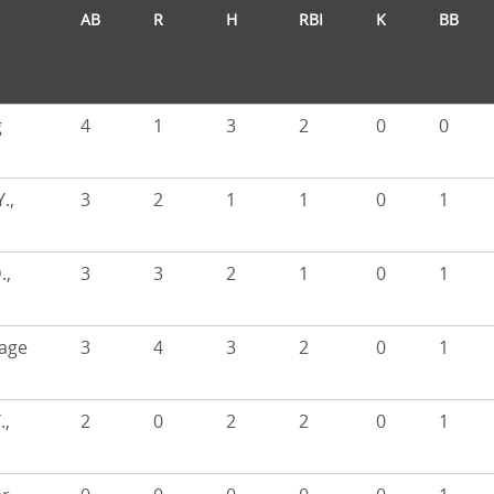
AB
R
H
RBI
K
BB
g
4
1
3
2
0
0
Y.,
3
2
1
1
0
1
.,
3
3
2
1
0
1
lage
3
4
3
2
0
1
.,
2
0
2
2
0
1