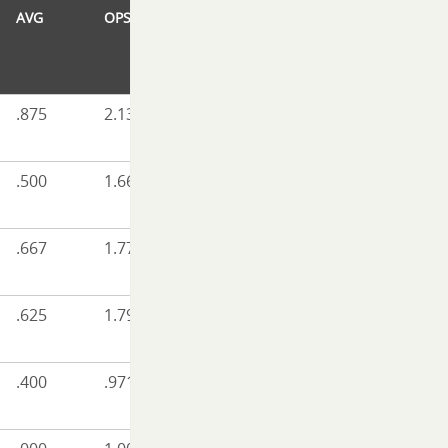
AVG
OPS
.875
2.139
.500
1.667
.667
1.778
.625
1.792
.400
.971