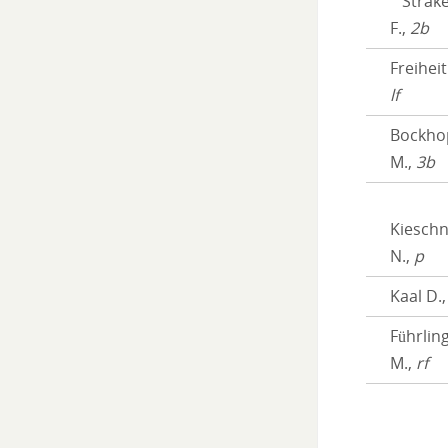
Strake
F.,
2b
Freiheit
lf
Bockho
M.,
3b
Kieschn
N.,
p
Kaal D.
Führlin
M.,
rf