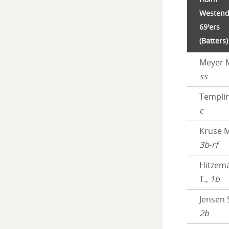
Westen
69'ers
(Batters)
Meyer M
ss
Templin 
c
Kruse M
3b
-
rf
Hitzem
T.,
1b
Jensen S
2b