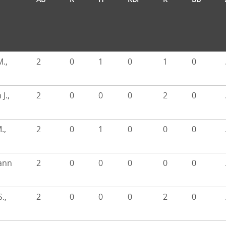
d
.,
2
0
1
0
1
0
J.,
2
0
0
0
2
0
.,
2
0
1
0
0
0
ann
2
0
0
0
0
0
.,
2
0
0
0
2
0