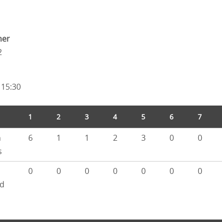
mer
2
 15:30
1
2
3
4
5
6
7
n
6
1
1
2
3
0
0
s
0
0
0
0
0
0
0
d