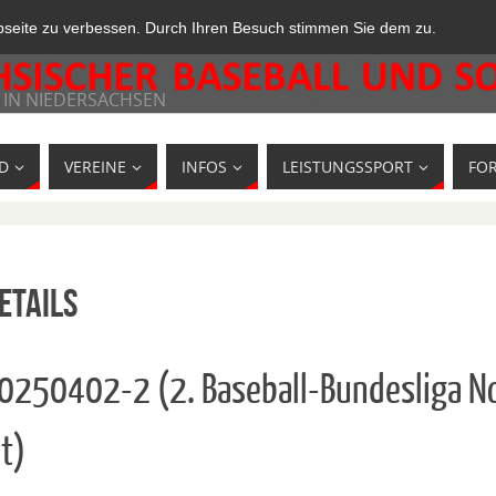
bseite zu verbessen. Durch Ihren Besuch stimmen Sie dem zu.
 IN NIEDERSACHSEN
D
VEREINE
INFOS
LEISTUNGSSPORT
FO
etails
10250402-2 (2. Baseball-Bundesliga N
t)