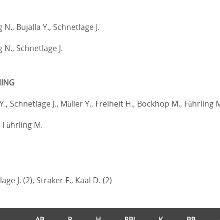
 N., Bujalla Y., Schnetlage J.
 N., Schnetlage J.
ING
Y., Schnetlage J., Müller Y., Freiheit H., Bockhop M., Führling 
 Führling M.
ge J. (2), Straker F., Kaal D. (2)
AB
R
H
RBI
K
BB