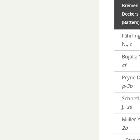
Bremen
Dockers
(Batters)
Führlin
N.,
c
Bujalla 
cf
Pryne D
p
-
3b
Schnet
J.,
ss
Müller Y
2b