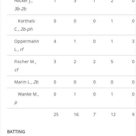
Höcker J.,
1
3
1
2
0
3b
-
2b
Korthals
0
0
0
1
0
C.,
2b
-
ph
Oppermann
4
1
0
1
3
L.,
rf
Fischer M.,
3
2
2
5
0
cf
Marin L.,
2b
0
0
0
0
0
Wanke M.,
0
1
0
1
0
p
25
16
7
12
9
BATTING