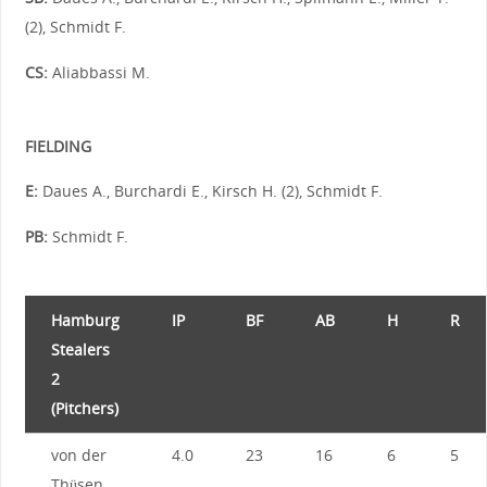
(2), Schmidt F.
CS:
Aliabbassi M.
FIELDING
E:
Daues A., Burchardi E., Kirsch H. (2), Schmidt F.
PB:
Schmidt F.
Hamburg
IP
BF
AB
H
R
Stealers
2
(Pitchers)
von der
4.0
23
16
6
5
Thüsen