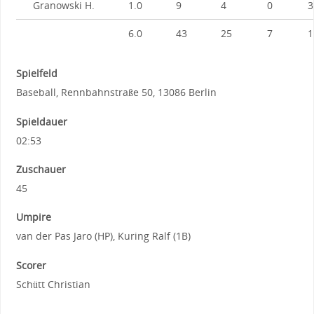
Granowski H.
1.0
9
4
0
3
6.0
43
25
7
1
Spielfeld
Baseball, Rennbahnstraße 50, 13086 Berlin
Spieldauer
02:53
Zuschauer
45
Umpire
van der Pas Jaro (HP), Kuring Ralf (1B)
Scorer
Schütt Christian