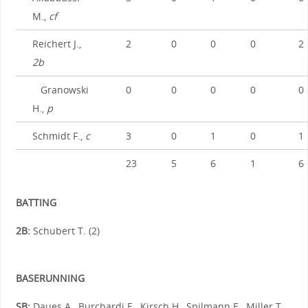
M.,
cf
Reichert J.,
2
0
0
0
2
2b
Granowski
0
0
0
0
0
H.,
p
Schmidt F.,
c
3
0
1
0
1
23
5
6
1
6
BATTING
2B:
Schubert T. (2)
BASERUNNING
SB:
Daues A., Burchardi E., Kirsch H., Spilmann E., Miller T.