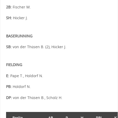
2B:
Fischer M.
SH:
Höcker J.
BASERUNNING
SB:
von der Thüsen B. (2), Höcker J.
FIELDING
E:
Pape T., Holdorf N.
PB:
Holdorf N.
DP:
von der Thüsen B., Scholz H.
Berlin
AB
R
H
RBI
K