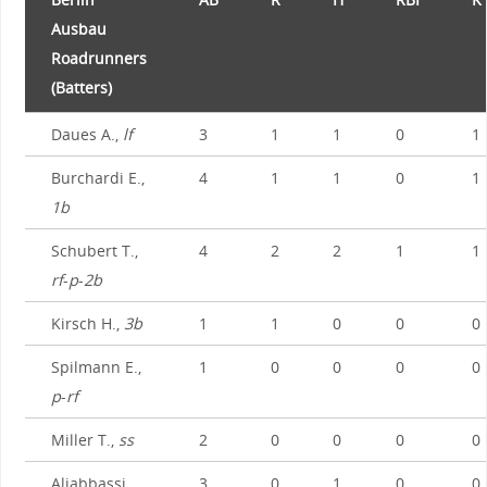
Ausbau
Roadrunners
(Batters)
Daues A.,
lf
3
1
1
0
1
Burchardi E.,
4
1
1
0
1
1b
Schubert T.,
4
2
2
1
1
rf
-
p
-
2b
Kirsch H.,
3b
1
1
0
0
0
Spilmann E.,
1
0
0
0
0
p
-
rf
Miller T.,
ss
2
0
0
0
0
Aliabbassi
3
0
1
0
0