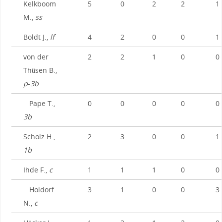
Kelkboom
5
0
2
2
1
M.,
ss
Boldt J.,
lf
4
2
0
0
1
von der
2
2
1
0
0
Thüsen B.,
p
-
3b
Pape T.,
0
0
0
0
0
3b
Scholz H.,
2
3
0
0
1
1b
Ihde F.,
c
1
1
1
0
0
Holdorf
3
1
0
0
3
N.,
c