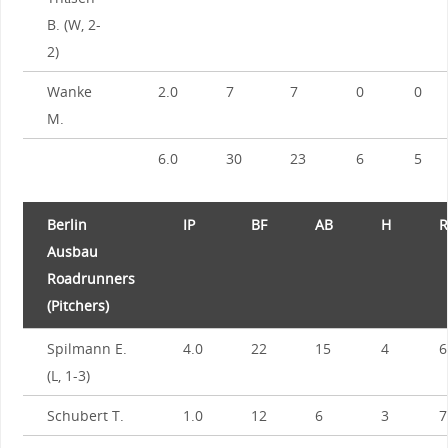
B. (W, 2-
2)
Wanke
2.0
7
7
0
0
M.
6.0
30
23
6
5
Berlin
IP
BF
AB
H
R
Ausbau
Roadrunners
(Pitchers)
Spilmann E.
4.0
22
15
4
6
(L, 1-3)
Schubert T.
1.0
12
6
3
7