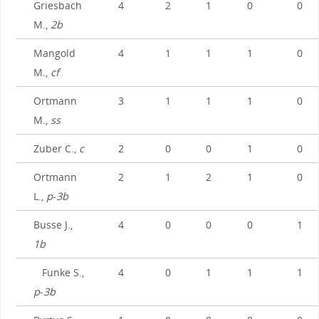
Griesbach
4
2
1
0
0
M.,
2b
Mangold
4
1
1
1
0
M.,
cf
Ortmann
3
1
1
1
0
M.,
ss
Zuber C.,
c
2
0
0
1
0
Ortmann
2
1
2
1
0
L.,
p
-
3b
Busse J.,
4
0
0
0
1
1b
Funke S.,
4
0
1
1
1
p
-
3b