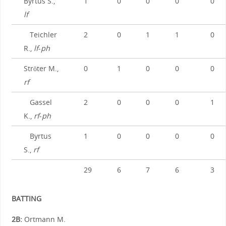
Byrtus S.,
1
0
0
0
0
lf
Teichler
2
0
1
1
0
R.,
lf
-
ph
Ströter M.,
0
1
0
0
0
rf
Gassel
2
0
0
0
1
K.,
rf
-
ph
Byrtus
1
0
0
0
0
S.,
rf
29
6
7
6
3
BATTING
2B:
Ortmann M.