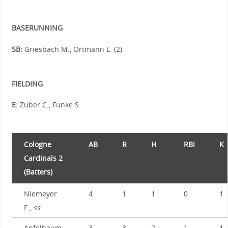
BASERUNNING
SB:
Griesbach M., Ortmann L. (2)
FIELDING
E:
Zuber C., Funke S.
Cologne
AB
R
H
RBI
K
Cardinals 2
(Batters)
Niemeyer
4
1
1
0
1
F.,
ss
Apfelbaum
3
3
2
1
1