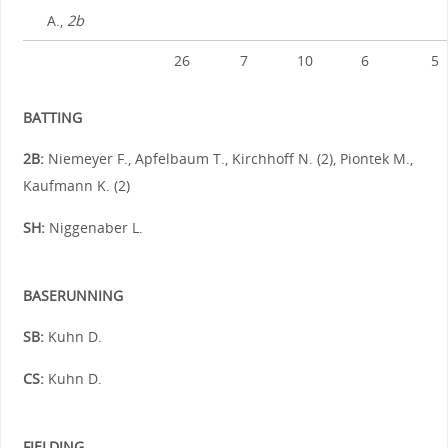
A.,
2b
26
7
10
6
5
BATTING
2B:
Niemeyer F., Apfelbaum T., Kirchhoff N. (2), Piontek M.,
Kaufmann K. (2)
SH:
Niggenaber L.
BASERUNNING
SB:
Kuhn D.
CS:
Kuhn D.
FIELDING