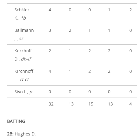
Schäfer
4
0
0
1
2
K.,
1b
Ballmann
3
2
1
1
0
J.,
ss
Kerkhoff
2
1
2
2
0
D.,
dh
-
lf
Kirchhoff
4
1
2
2
0
L.,
rf
-
cf
Sivo L.,
p
0
0
0
0
0
32
13
15
13
4
BATTING
2B:
Hughes D.