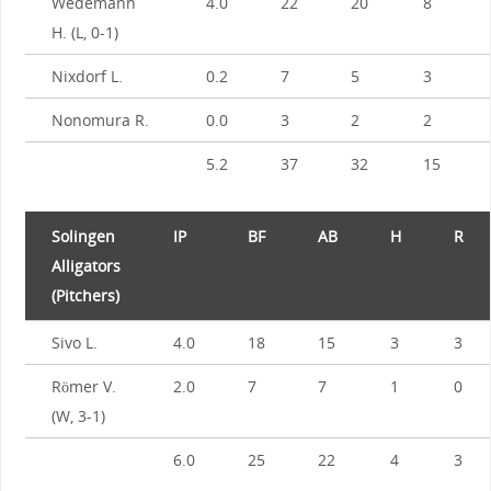
Wedemann
4.0
22
20
8
H. (L, 0-1)
Nixdorf L.
0.2
7
5
3
Nonomura R.
0.0
3
2
2
5.2
37
32
15
Solingen
IP
BF
AB
H
R
Alligators
(Pitchers)
Sivo L.
4.0
18
15
3
3
Römer V.
2.0
7
7
1
0
(W, 3-1)
6.0
25
22
4
3