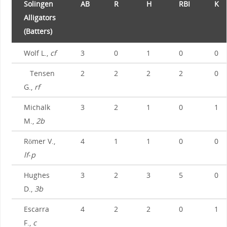
Solingen
AB
R
H
RBI
K
Alligators
(Batters)
Wolf L.,
cf
3
0
1
0
0
Tensen
2
2
2
2
0
G.,
rf
Michalk
3
2
1
0
1
M.,
2b
Römer V.,
4
1
1
0
0
lf
-
p
Hughes
3
2
3
5
0
D.,
3b
Escarra
4
2
2
0
1
F.,
c