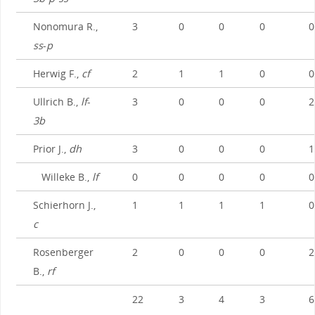
Nonomura R.,
3
0
0
0
0
ss
-
p
Herwig F.,
cf
2
1
1
0
0
Ullrich B.,
lf
-
3
0
0
0
2
3b
Prior J.,
dh
3
0
0
0
1
Willeke B.,
lf
0
0
0
0
0
Schierhorn J.,
1
1
1
1
0
c
Rosenberger
2
0
0
0
2
B.,
rf
22
3
4
3
6