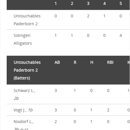
1
2
3
4
5
Untouchables
0
0
2
1
0
Paderborn 2
Solingen
1
1
0
0
4
Alligators
Untouchables
AB
R
H
RBI
K
Paderborn 2
(Batters)
Schwarz L.,
3
1
0
0
1
2b
Vogt J.,
1b
3
0
1
2
0
Nixdorf L.,
2
0
1
0
0
3b
-
p
-
ss