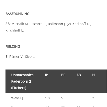
BASERUNNING
SB:
Michalk M., Escarra F., Ballmann J. (2), Kerkhoff D.,
Kirchhoff L.
FIELDING
E:
Römer V., Sivo L.
Untouchables
IP
BF
AB
H
Paderborn 2
(Pitchers)
Weyer J.
1.0
5
5
2