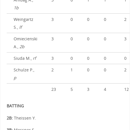
1b
Weingartz
3
0
0
0
2
S.,
lf
Omiecienski
3
0
0
0
3
A.,
2b
Siuda M.,
rf
3
0
0
0
0
Schulze P.,
2
1
0
0
2
p
23
5
3
4
12
BATTING
2B:
Theissen Y.
3B:
Messner S.