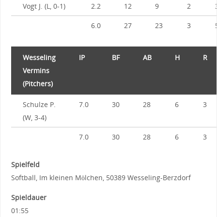
Vogt J. (L, 0-1)
2.2
12
9
2
6.0
27
23
3
Wesseling
IP
BF
AB
H
R
Vermins
(Pitchers)
Schulze P.
7.0
30
28
6
3
(W, 3-4)
7.0
30
28
6
3
Spielfeld
Softball, Im kleinen Mölchen, 50389 Wesseling-Berzdorf
Spieldauer
01:55