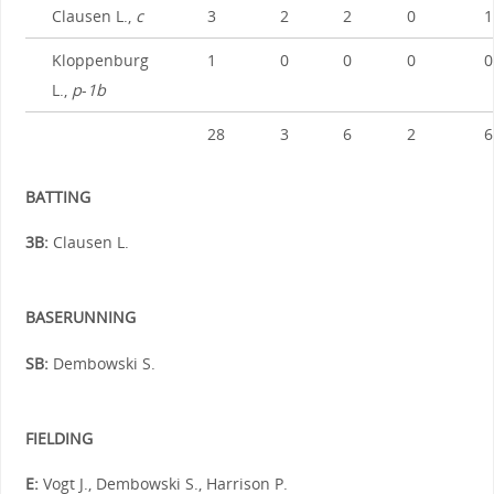
Clausen L.,
c
3
2
2
0
1
Kloppenburg
1
0
0
0
0
L.,
p
-
1b
28
3
6
2
6
BATTING
3B:
Clausen L.
BASERUNNING
SB:
Dembowski S.
FIELDING
E:
Vogt J., Dembowski S., Harrison P.