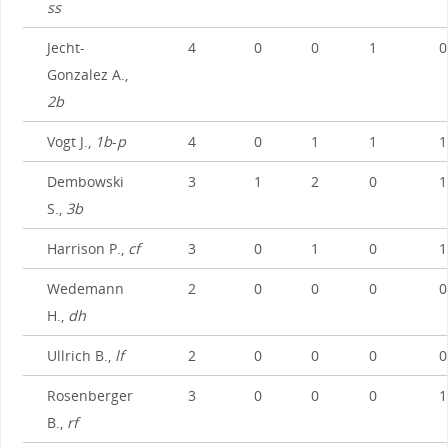
ss
Jecht-
4
0
0
1
0
Gonzalez A.,
2b
Vogt J.,
1b
-
p
4
0
1
1
1
Dembowski
3
1
2
0
1
S.,
3b
Harrison P.,
cf
3
0
1
0
1
Wedemann
2
0
0
0
0
H.,
dh
Ullrich B.,
lf
2
0
0
0
0
Rosenberger
3
0
0
0
1
B.,
rf