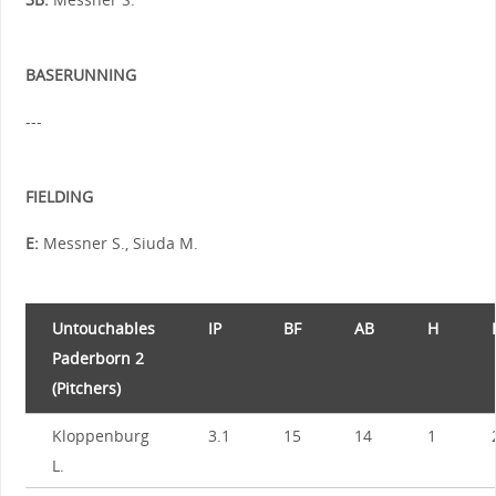
BASERUNNING
---
FIELDING
E:
Messner S., Siuda M.
Untouchables
IP
BF
AB
H
Paderborn 2
(Pitchers)
Kloppenburg
3.1
15
14
1
L.