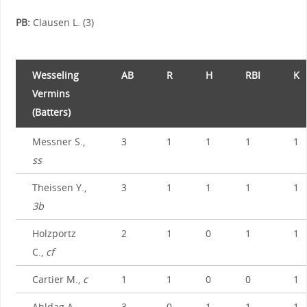
PB:
Clausen L. (3)
Wesseling
AB
R
H
RBI
K
Vermins
(Batters)
Messner S.,
3
1
1
1
1
ss
Theissen Y.,
3
1
1
1
1
3b
Holzportz
2
1
0
1
1
C.,
cf
Cartier M.,
c
1
1
0
0
1
Ahldag A.,
3
0
1
1
1