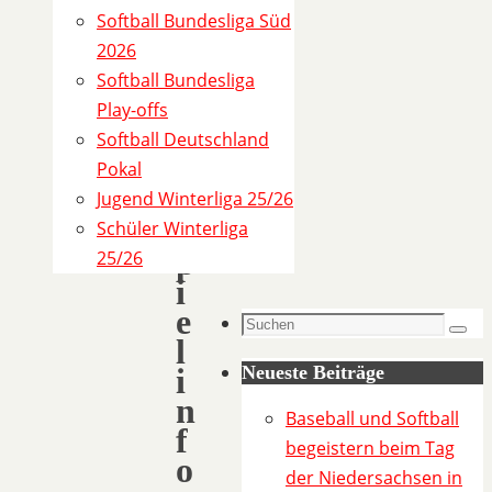
a
Softball Bundesliga Süd
2
2026
0
Softball Bundesliga
2
Play-offs
3
Softball Deutschland
)
Pokal
Jugend Winterliga 25/26
S
Schüler Winterliga
p
25/26
i
e
Suchen
Such
l
nach:
i
Neueste Beiträge
n
Baseball und Softball
f
begeistern beim Tag
o
der Niedersachsen in