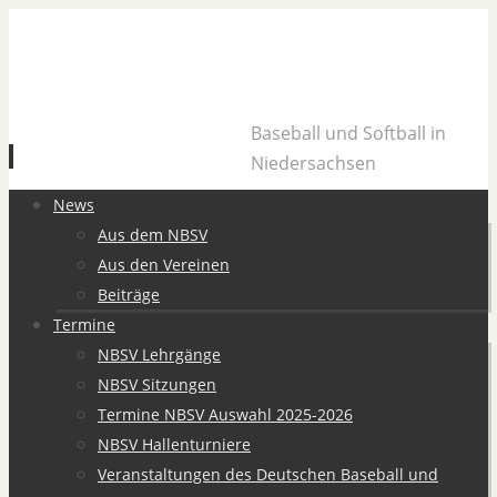
Baseball und Softball in
Niedersachsen
Zum
News
Inhalt
Aus dem NBSV
springen
Aus den Vereinen
Beiträge
Termine
NBSV Lehrgänge
NBSV Sitzungen
Termine NBSV Auswahl 2025-2026
NBSV Hallenturniere
Veranstaltungen des Deutschen Baseball und