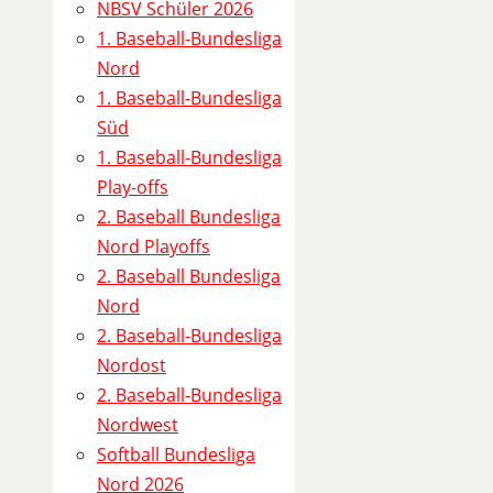
-
NBSV Schüler 2026
2
1. Baseball-Bundesliga
(
Nord
N
1. Baseball-Bundesliga
B
Süd
S
1. Baseball-Bundesliga
V
Play-offs
S
2. Baseball Bundesliga
c
Nord Playoffs
h
2. Baseball Bundesliga
ü
Nord
l
2. Baseball-Bundesliga
e
Nordost
r
2. Baseball-Bundesliga
L
Nordwest
i
Softball Bundesliga
g
Nord 2026