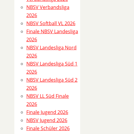
D
NBSV Verbandsliga
e
2026
t
NBSV Softball VL 2026
a
Finale NBSV Landesliga
i
2026
l
NBSV Landesliga Nord
s
2026
NBSV Landesliga Süd 1
S
2026
p
NBSV Landesliga Süd 2
i
2026
e
NBSV LL Süd Finale
l
2026
8
Finale Jugend 2026
0
NBSV Jugend 2026
2
Finale Schüler 2026