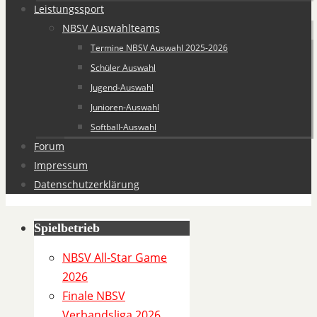
Leistungssport
NBSV Auswahlteams
Termine NBSV Auswahl 2025-2026
Schüler Auswahl
Jugend-Auswahl
Junioren-Auswahl
Softball-Auswahl
Forum
Impressum
Datenschutzerklärung
Spielbetrieb
S
p
NBSV All-Star Game
i
2026
e
Finale NBSV
l
Verbandsliga 2026