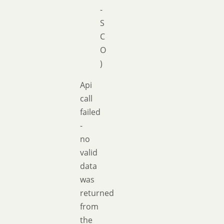
-
S
C
O
)
Api
call
failed
-
no
valid
data
was
returned
from
the