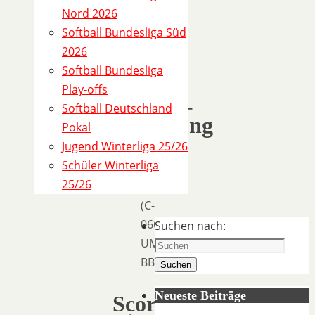
Steindamm
Nord 2026
30,
Softball Bundesliga Süd
31311
2026
Hänigsen
Softball Bundesliga
Play-offs
Umpire-
Softball Deutschland
Einteilung
Pokal
Jugend Winterliga 25/26
Schüler Winterliga
Henning
25/26
Max
(C-
066845-
Suchen nach:
UMP-
BB)
Suchen
Neueste Beiträge
Scorer-