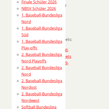
Finale Schüler 2026
Hannover
NBSV Schüler 2026
Regents
1. Baseball-Bundesliga
Nord
Ergebnis
1. Baseball-Bundesliga
6:17
Süd
Scoresheets:
1. Baseball-Bundesliga
Play-offs
2. Baseball Bundesliga
Nord Playoffs
2. Baseball Bundesliga
Nord
2. Baseball-Bundesliga
Spielort
Nordost
2. Baseball-Bundesliga
Ristow
Nordwest
Field
Softball Bundesliga