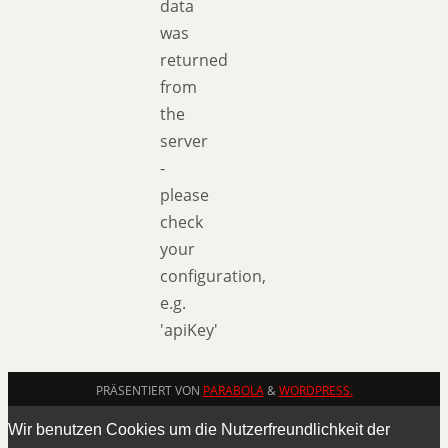
data
was
returned
from
the
server
-
please
check
your
configuration,
e.g.
'apiKey'
PRÄSENTIERT VON
PARABOLA
&
WORDPRESS.
Wir benutzen Cookies um die Nutzerfreundlichkeit der