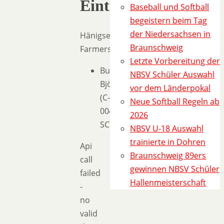
Einteilung
Baseball und Softball
begeistern beim Tag
der Niedersachsen in
Hänigsen
Braunschweig
Farmers
Letzte Vorbereitung der
Buchholz
NBSV Schüler Auswahl
Björn
vor dem Länderpokal
(C-
Neue Softball Regeln ab
004554-
2026
SCO)
NBSV U-18 Auswahl
trainierte in Dohren
Api
Braunschweig 89ers
call
gewinnen NBSV Schüler
failed
Hallenmeisterschaft
-
no
valid