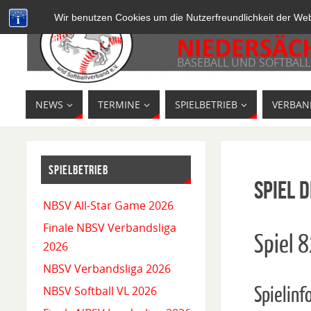
Wir benutzen Cookies um die Nutzerfreundlichkeit der We
BASEBALL UND SOFTBALL
NEWS
TERMINE
SPIELBETRIEB
VERBAN
SPIELBETRIEB
Spiel D
NBSV All-Star Game 2026
Finale NBSV Verbandsliga
Spiel 
2026
NBSV Verbandsliga 2026
Spielinf
NBSV Softball VL 2026