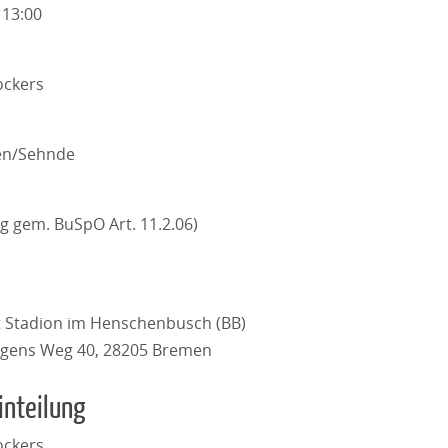
 13:00
ckers
en/Sehnde
ug gem. BuSpO Art. 11.2.06)
tt Stadion im Henschenbusch (BB)
rgens Weg 40, 28205 Bremen
inteilung
ckers