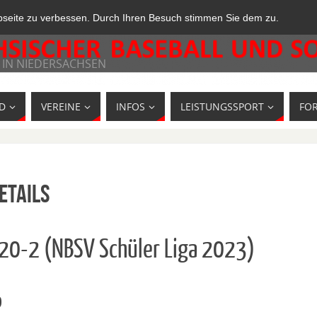
bseite zu verbessen. Durch Ihren Besuch stimmen Sie dem zu.
 IN NIEDERSACHSEN
D
VEREINE
INFOS
LEISTUNGSSPORT
FO
etails
820-2 (NBSV Schüler Liga 2023)
o