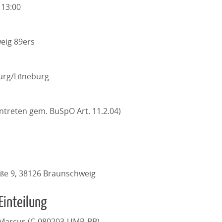
 13:00
eig 89ers
urg/Lüneburg
antreten gem. BuSpO Art. 11.2.04)
aße 9, 38126 Braunschweig
Einteilung
Marcus (C-080203-UMP-BB)