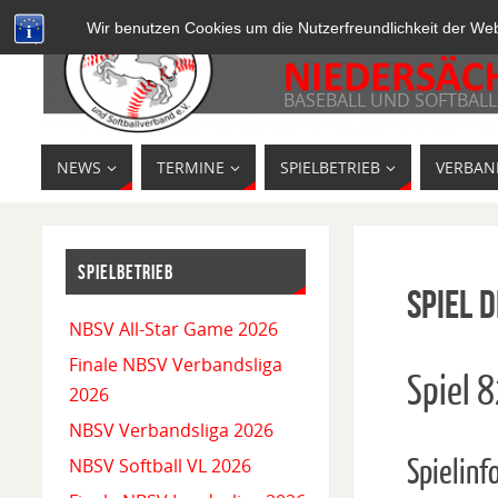
Wir benutzen Cookies um die Nutzerfreundlichkeit der We
BASEBALL UND SOFTBALL
NEWS
TERMINE
SPIELBETRIEB
VERBAN
SPIELBETRIEB
Spiel D
NBSV All-Star Game 2026
Finale NBSV Verbandsliga
Spiel 
2026
NBSV Verbandsliga 2026
Spielinf
NBSV Softball VL 2026