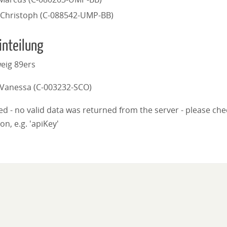
 Christoph (C-088542-UMP-BB)
inteilung
eig 89ers
Vanessa (C-003232-SCO)
iled - no valid data was returned from the server - please ch
on, e.g. 'apiKey'