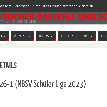
bseite zu verbessen. Durch Ihren Besuch stimmen Sie dem zu.
 IN NIEDERSACHSEN
D
VEREINE
INFOS
LEISTUNGSSPORT
FO
etails
826-1 (NBSV Schüler Liga 2023)
o