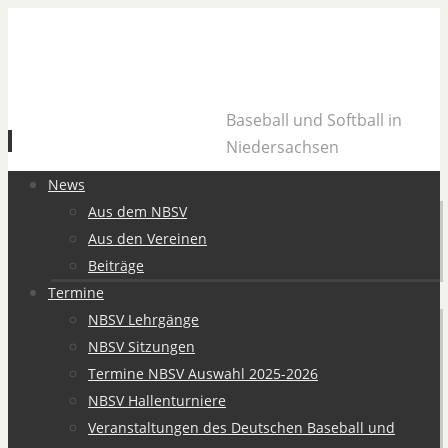
Baseball und Softball in
Niedersachsen
Zum
News
Inhalt
Aus dem NBSV
springen
Aus den Vereinen
Beiträge
Termine
NBSV Lehrgänge
NBSV Sitzungen
Termine NBSV Auswahl 2025-2026
NBSV Hallenturniere
Veranstaltungen des Deutschen Baseball und