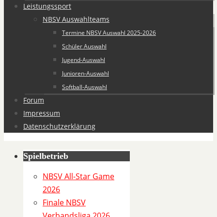
Leistungssport
NBSV Auswahlteams
Termine NBSV Auswahl 2025-2026
Schüler Auswahl
Jugend-Auswahl
Junioren-Auswahl
Softball-Auswahl
Forum
Impressum
Datenschutzerklärung
Spielbetrieb
S
p
NBSV All-Star Game
i
2026
e
Finale NBSV
l
Verbandsliga 2026