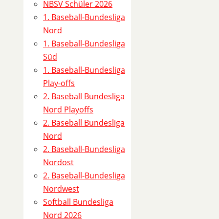
-
NBSV Schüler 2026
2
1. Baseball-Bundesliga
(
Nord
N
1. Baseball-Bundesliga
B
Süd
S
1. Baseball-Bundesliga
V
Play-offs
S
2. Baseball Bundesliga
c
Nord Playoffs
h
2. Baseball Bundesliga
ü
Nord
l
2. Baseball-Bundesliga
e
Nordost
r
2. Baseball-Bundesliga
L
Nordwest
i
Softball Bundesliga
g
Nord 2026