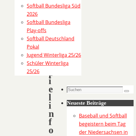
a
Softball Bundesliga Süd
2
2026
0
Softball Bundesliga
2
Play-offs
3
Softball Deutschland
)
Pokal
Jugend Winterliga 25/26
S
Schüler Winterliga
p
25/26
i
e
Suchen
Such
l
nach:
i
Neueste Beiträge
n
Baseball und Softball
f
begeistern beim Tag
o
der Niedersachsen in