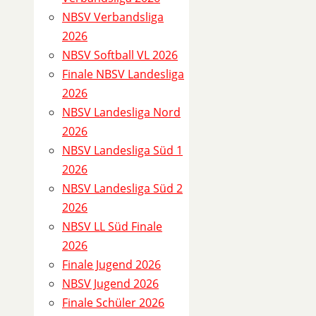
D
NBSV Verbandsliga
e
2026
t
NBSV Softball VL 2026
a
Finale NBSV Landesliga
i
2026
l
NBSV Landesliga Nord
s
2026
NBSV Landesliga Süd 1
S
2026
p
NBSV Landesliga Süd 2
i
2026
e
NBSV LL Süd Finale
l
2026
8
Finale Jugend 2026
2
NBSV Jugend 2026
7
Finale Schüler 2026