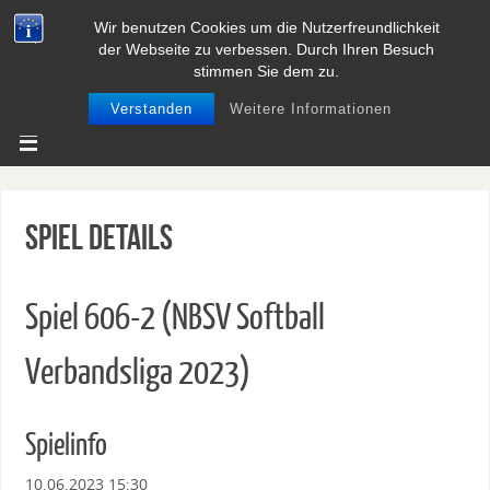
Wir benutzen Cookies um die Nutzerfreundlichkeit
BASEBALL UND SOFTBALL IN
der Webseite zu verbessen. Durch Ihren Besuch
NIEDERSACHSEN
stimmen Sie dem zu.
Verstanden
Weitere Informationen
Spiel Details
Spiel 606-2 (NBSV Softball
Verbandsliga 2023)
Spielinfo
10.06.2023 15:30