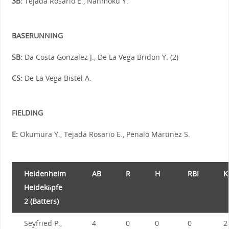
3B:
Tejada Rosario E., Nanmoku Y.
BASERUNNING
SB:
Da Costa Gonzalez J., De La Vega Bridon Y. (2)
CS:
De La Vega Bistel A.
FIELDING
E:
Okumura Y., Tejada Rosario E., Penalo Martinez S.
Heidenheim
AB
R
H
RBI
K
Heideköpfe
2 (Batters)
Seyfried P.,
4
0
0
0
2