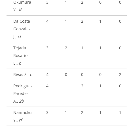
Okumura
3
1
2
0
0
Y.,
lf
Da Costa
4
1
2
1
0
Gonzalez
J.,
cf
Tejada
3
2
1
1
0
Rosario
E.,
p
Rivas S.,
c
4
0
0
0
2
Rodriguez
4
1
2
1
0
Paredes
A.,
2b
Nanmoku
3
1
2
1
1
Y.,
rf