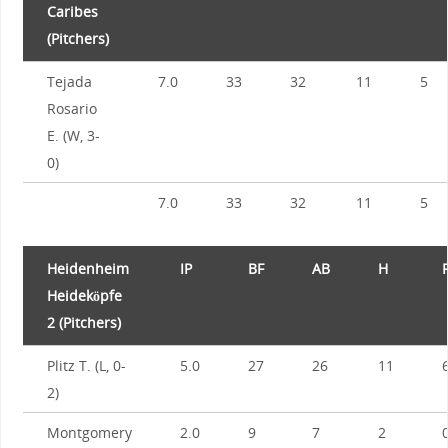
Caribes
(Pitchers)
Tejada
7.0
33
32
11
5
Rosario
E. (W, 3-
0)
7.0
33
32
11
5
Heidenheim
IP
BF
AB
H
Heideköpfe
2 (Pitchers)
Plitz T. (L, 0-
5.0
27
26
11
2)
Montgomery
2.0
9
7
2