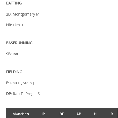
BATTING
2B:
Montgomery M.
HR:
Plitz T.
BASERUNNING
SB:
Rau F.
FIELDING
E:
Rau F., Stein J.
DP:
Rau F., Pregel S.
München
IP
BF
AB
H
R