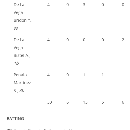
De La
4
0
3
0
0
Vega
Bridon Y.,
ss
De La
4
0
0
0
2
Vega
Bistel A.,
1b
Penalo
4
0
1
1
1
Martinez
S.,
3b
33
6
13
5
6
BATTING