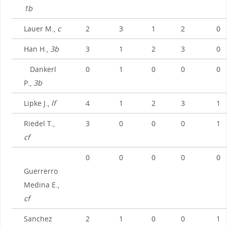
1b
Lauer M.,
c
2
3
1
2
0
Han H.,
3b
3
1
2
3
0
Dankerl
0
1
0
0
0
P.,
3b
Lipke J.,
lf
4
1
2
3
1
Riedel T.,
3
0
0
0
1
cf
0
0
0
0
0
Guerrerro
Medina E.,
cf
Sanchez
2
1
0
0
1