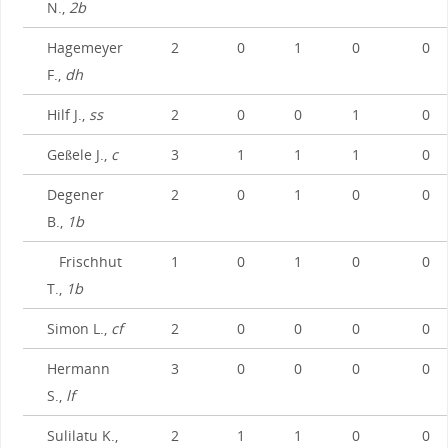
N.,
2b
Hagemeyer
2
0
1
0
0
F.,
dh
Hilf J.,
ss
2
0
0
1
0
Geßele J.,
c
3
1
1
1
0
Degener
2
0
1
0
0
B.,
1b
Frischhut
1
0
1
0
0
T.,
1b
Simon L.,
cf
2
0
0
0
0
Hermann
3
0
0
0
0
S.,
lf
Sulilatu K.,
2
1
1
0
0