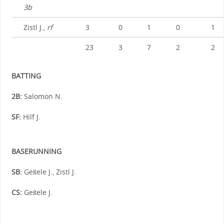
3b
Zistl J.,
rf
3
0
1
0
1
23
3
7
2
2
BATTING
2B:
Salomon N.
SF:
Hilf J.
BASERUNNING
SB:
Geßele J., Zistl J.
CS:
Geßele J.