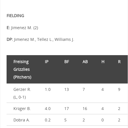
FIELDING
E:
Jimenez M. (2)
DP:
Jimenez M., Tellez L., Williams J.
Freising
IP
BF
AB
H
R
Grizzlies
(Pitchers)
Gerzer R.
1.0
13
7
4
9
(L, 0-1)
Krüger B.
4.0
17
16
4
2
Dobra A.
0.2
5
2
0
2