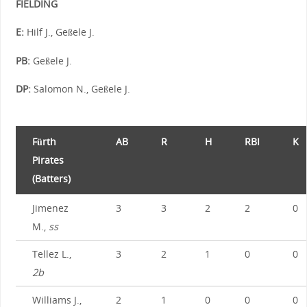
FIELDING
E:
Hilf J., Geßele J.
PB:
Geßele J.
DP:
Salomon N., Geßele J.
Fürth
AB
R
H
RBI
K
Pirates
(Batters)
Jimenez
3
3
2
2
0
M.,
ss
Tellez L.,
3
2
1
0
0
2b
Williams J.,
2
1
0
0
0