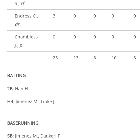
S.,
rf
Endress C.,
3
0
0
0
0
dh
Chambless
0
0
0
0
0
J.,
p
25
13
8
10
3
BATTING
2B:
Han H.
HR:
Jimenez M., Lipke J.
BASERUNNING
SB:
Jimenez M., Dankerl P.