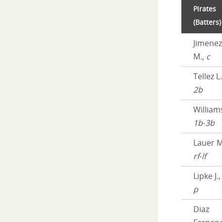
Pirates
(Batters)
Jimenez
M.,
c
Tellez L.
2b
Williams
1b
-
3b
Lauer M
rf
-
lf
Lipke J.
p
Diaz