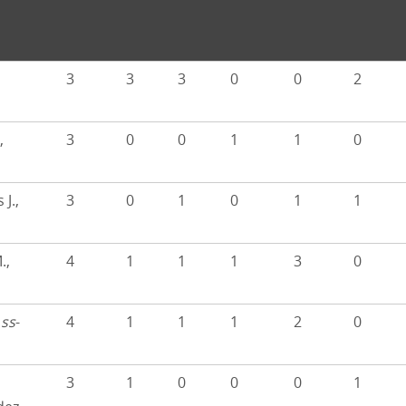
3
3
3
0
0
2
,
3
0
0
1
1
0
 J.,
3
0
1
0
1
1
.,
4
1
1
1
3
0
,
ss
-
4
1
1
1
2
0
3
1
0
0
0
1