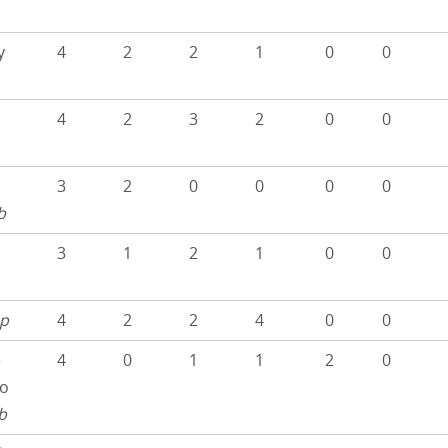
y
4
2
2
1
0
0
4
2
3
2
0
0
3
2
0
0
0
0
b
3
1
2
1
0
0
p
4
2
2
4
0
0
e
4
0
1
1
2
0
do
b