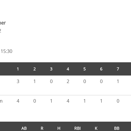
mer
2
 15:30
1
2
3
4
5
6
7
3
1
0
2
0
0
1
m
4
0
1
4
1
1
0
AB
R
H
RBI
K
BB