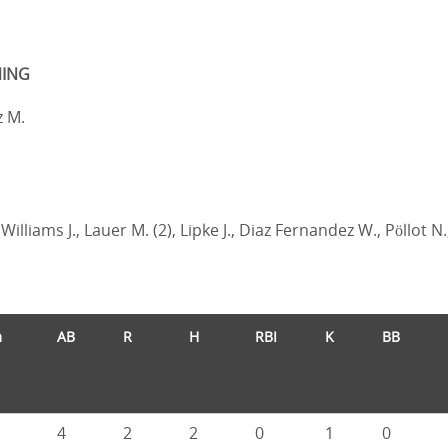
.
ING
 M.
 Williams J., Lauer M. (2), Lipke J., Diaz Fernandez W., Pöllot 
m
AB
R
H
RBI
K
BB
4
2
2
0
1
0