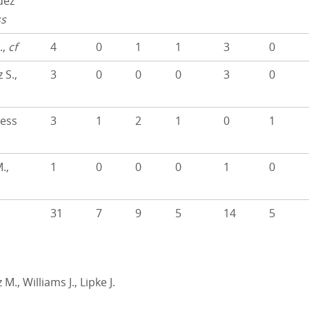
dez
ss
.,
cf
4
0
1
1
3
0
 S.,
3
0
0
0
3
0
ess
3
1
2
1
0
1
.,
1
0
0
0
1
0
31
7
9
5
14
5
M., Williams J., Lipke J.