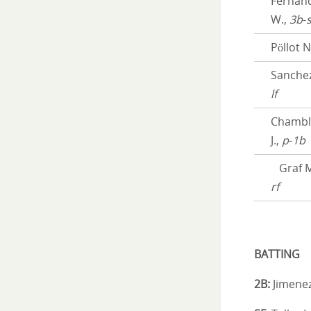
Fernan
W.,
3b
-
Pöllot N
Sanchez
lf
Chambl
J.,
p
-
1b
Graf M
rf
BATTING
2B:
Jimenez 