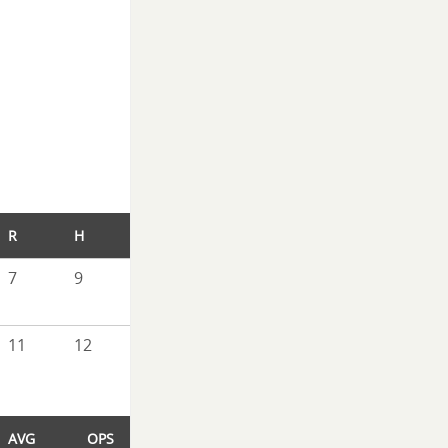
R
H
E
7
9
8
11
12
2
AVG
OPS