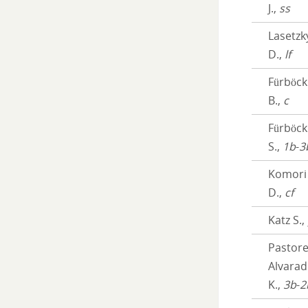
J.,
ss
Lasetzk
D.,
lf
Fürböck
B.,
c
Fürböck
S.,
1b
-
3
Komori
D.,
cf
Katz S.,
Pastor
Alvara
K.,
3b
-
2