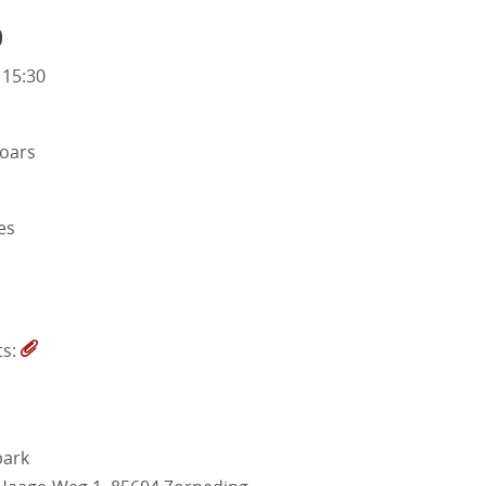
o
 15:30
oars
es
ts:
park