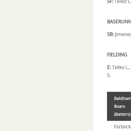
SF:
Tellez L
BASERUNN
SB:
Jimenez
FIELDING
E:
Tellez L.,
S.
Baldha
Boars
(Batters)
Fürböck