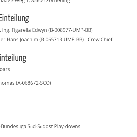
aage-Weg 1, 85604 Zorneding
Einteilung
l. Ing. Figarella Edwyn (B-008977-UMP-BB)
ler Hans Joachim (B-065713-UMP-BB) - Crew Chief
inteilung
oars
Thomas (A-068672-SCO)
l-Bundesliga Süd-Südost Play-downs