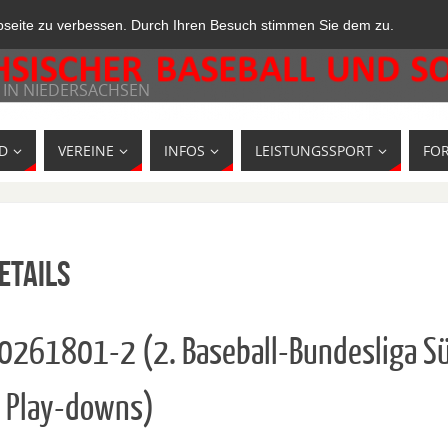
bseite zu verbessen. Durch Ihren Besuch stimmen Sie dem zu.
 IN NIEDERSACHSEN
D
VEREINE
INFOS
LEISTUNGSSPORT
FO
etails
10261801-2 (2. Baseball-Bundesliga S
 Play-downs)