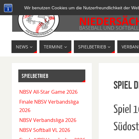
Wir benutzen Cookies um die Nutzerfreundlichkeit der We
BASEBALL UND SOFTBALL
NEWS
TERMINE
SPIELBETRIEB
VERBAN
SPIELBETRIEB
Spiel D
NBSV All-Star Game 2026
Finale NBSV Verbandsliga
Spiel 
2026
NBSV Verbandsliga 2026
Südost
NBSV Softball VL 2026