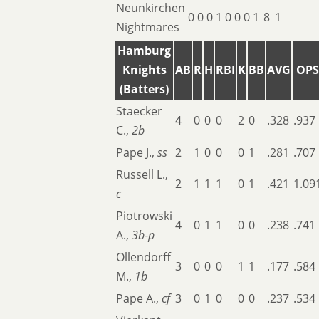
Neunkirchen
0
0
0
1
0
0
0
1
8
1
Nightmares
Hamburg
Knights
AB
R
H
RBI
K
BB
AVG
OPS
(Batters)
Staecker
4
0
0
0
2
0
.328
.937
C.,
2b
Pape J.,
ss
2
1
0
0
0
1
.281
.707
Russell L.,
2
1
1
1
0
1
.421
1.09
c
Piotrowski
4
0
1
1
0
0
.238
.741
A.,
3b
-
p
Ollendorff
3
0
0
0
1
1
.177
.584
M.,
1b
Pape A.,
cf
3
0
1
0
0
0
.237
.534