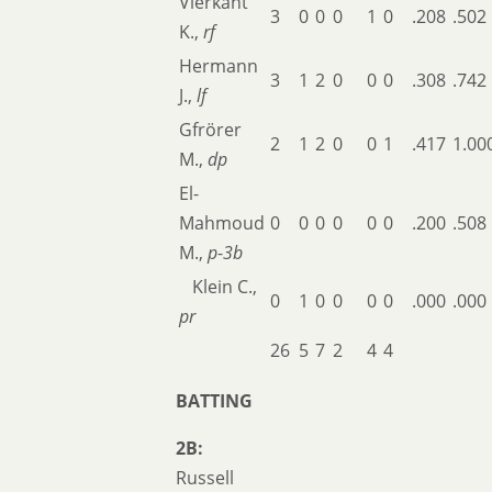
Vierkant
3
0
0
0
1
0
.208
.502
K.,
rf
Hermann
3
1
2
0
0
0
.308
.742
J.,
lf
Gfrörer
2
1
2
0
0
1
.417
1.00
M.,
dp
El-
Mahmoud
0
0
0
0
0
0
.200
.508
M.,
p
-
3b
Klein C.,
0
1
0
0
0
0
.000
.000
pr
26
5
7
2
4
4
BATTING
2B:
Russell