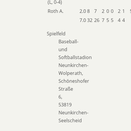
(L, 0-4)
Roth A.
2.0
8
7
2
0
0
2
1
7.0
32
26
7
5
5
4
4
Spielfeld
Baseball-
und
Softballstadion
Neunkirchen-
Wolperath,
Schöneshofer
Straße
6,
53819
Neunkirchen-
Seelscheid