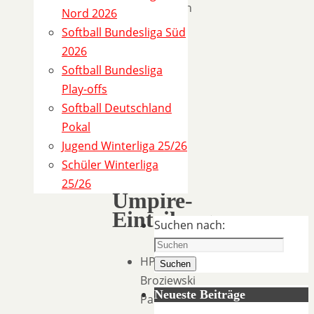
Softballstadion
Nord 2026
Neunkirchen-
Softball Bundesliga Süd
Wolperath
2026
Schöneshofer
Softball Bundesliga
Straße
Play-offs
6,
Softball Deutschland
53819
Pokal
Neunkirchen-
Jugend Winterliga 25/26
Seelscheid
Schüler Winterliga
25/26
Umpire-
Einteilung
Suchen nach:
HP:
Suchen
Broziewski
Neueste Beiträge
Paul