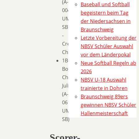
(A-
Baseball und Softball
004352-
begeistern beim Tag
UMP-
der Niedersachsen in
SB)
Braunschweig
-
Letzte Vorbereitung der
Crew
NBSV Schüler Auswahl
Chief
vor dem Länderpokal
1B:
Neue Softball Regeln ab
Bock
2026
Christina
NBSV U-18 Auswahl
Julia
trainierte in Dohren
(A-
Braunschweig 89ers
061988-
gewinnen NBSV Schüler
UMP-
Hallenmeisterschaft
SB)
Scorer-