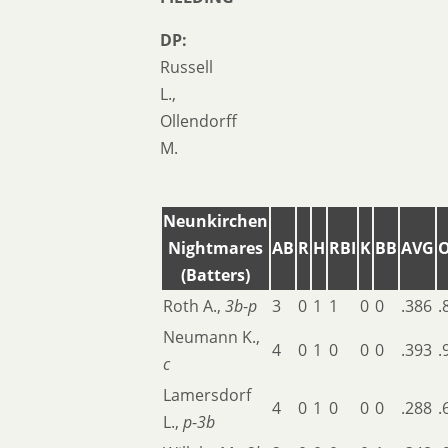
DP:
Russell
L.,
Ollendorff
M.
Neunkirchen
Nightmares
AB
R
H
RBI
K
BB
AVG
(Batters)
Roth A.,
3b
-
p
3
0
1
1
0
0
.386
.
Neumann K.,
4
0
1
0
0
0
.393
.
c
Lamersdorf
4
0
1
0
0
0
.288
.
L.,
p
-
3b