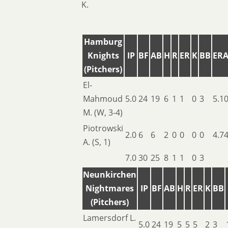
K.
Hamburg
Knights
IP
BF
AB
H
R
ER
K
BB
ER
(Pitchers)
El-
Mahmoud
5.0
24
19
6
1
1
0
3
5.1
M. (W, 3-4)
Piotrowski
2.0
6
6
2
0
0
0
0
4.7
A. (S, 1)
7.0
30
25
8
1
1
0
3
Neunkirchen
Nightmares
IP
BF
AB
H
R
ER
K
BB
(Pitchers)
Lamersdorf L.
5.0
24
19
5
5
5
2
3