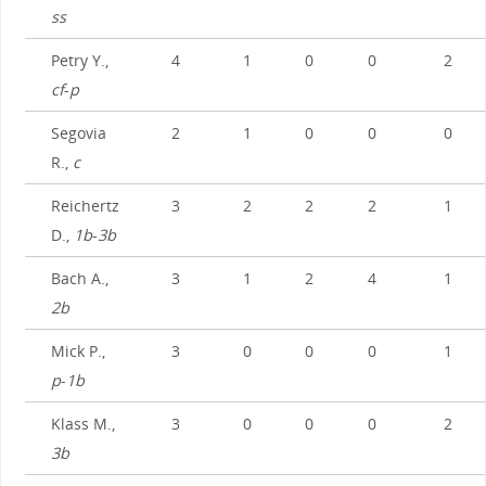
ss
Petry Y.,
4
1
0
0
2
cf
-
p
Segovia
2
1
0
0
0
R.,
c
Reichertz
3
2
2
2
1
D.,
1b
-
3b
Bach A.,
3
1
2
4
1
2b
Mick P.,
3
0
0
0
1
p
-
1b
Klass M.,
3
0
0
0
2
3b