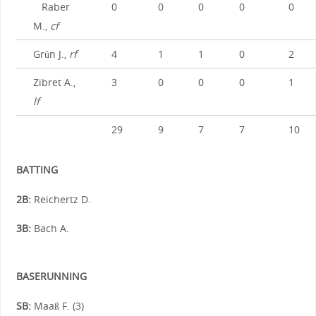
Raber
0
0
0
0
0
M.,
cf
Grün J.,
rf
4
1
1
0
2
Zibret A.,
3
0
0
0
1
lf
29
9
7
7
10
BATTING
2B:
Reichertz D.
3B:
Bach A.
BASERUNNING
SB:
Maaß F. (3)