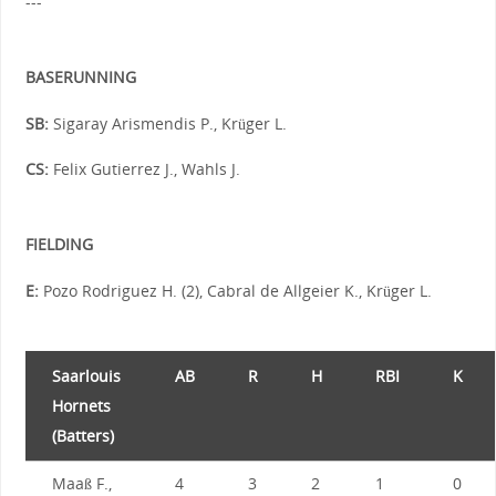
---
BASERUNNING
SB:
Sigaray Arismendis P., Krüger L.
CS:
Felix Gutierrez J., Wahls J.
FIELDING
E:
Pozo Rodriguez H. (2), Cabral de Allgeier K., Krüger L.
Saarlouis
AB
R
H
RBI
K
Hornets
(Batters)
Maaß F.,
4
3
2
1
0