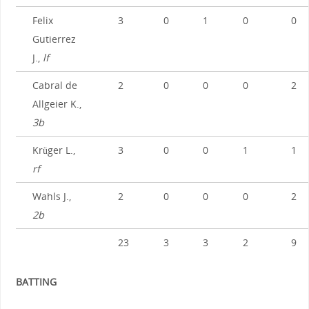
Felix
3
0
1
0
0
Gutierrez
J.,
lf
Cabral de
2
0
0
0
2
Allgeier K.,
3b
Krüger L.,
3
0
0
1
1
rf
Wahls J.,
2
0
0
0
2
2b
23
3
3
2
9
BATTING