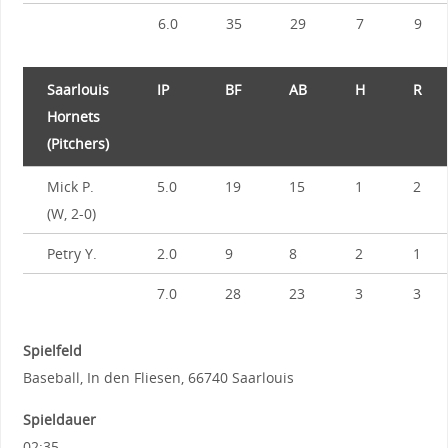
6.0
35
29
7
9
Saarlouis
IP
BF
AB
H
R
Hornets
(Pitchers)
Mick P.
5.0
19
15
1
2
(W, 2-0)
Petry Y.
2.0
9
8
2
1
7.0
28
23
3
3
Spielfeld
Baseball, In den Fliesen, 66740 Saarlouis
Spieldauer
02:35