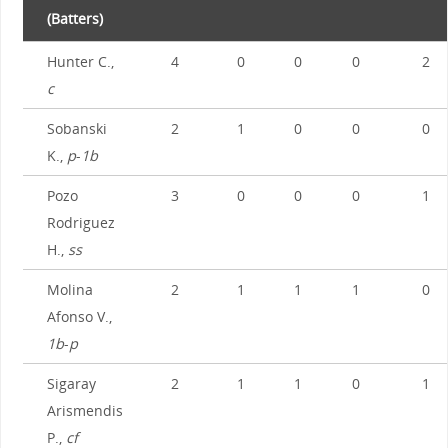
(Batters)
Hunter C.,
4
0
0
0
2
c
Sobanski
2
1
0
0
0
K.,
p
-
1b
Pozo
3
0
0
0
1
Rodriguez
H.,
ss
Molina
2
1
1
1
0
Afonso V.,
1b
-
p
Sigaray
2
1
1
0
1
Arismendis
P.,
cf