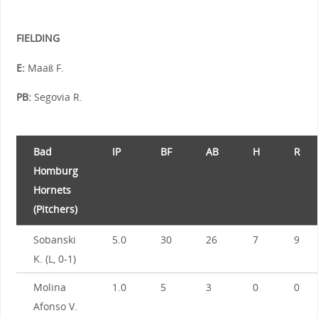
FIELDING
E:
Maaß F.
PB:
Segovia R.
Bad
IP
BF
AB
H
R
Homburg
Hornets
(Pitchers)
Sobanski
5.0
30
26
7
9
K. (L, 0-1)
Molina
1.0
5
3
0
0
Afonso V.