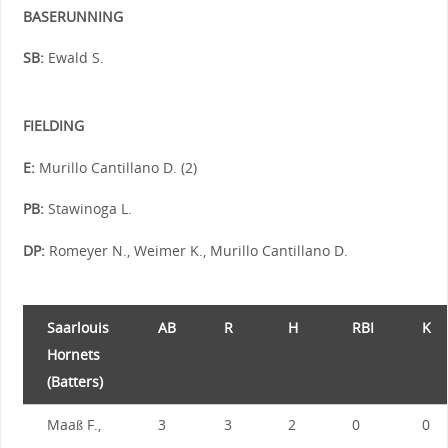
BASERUNNING
SB:
Ewald S.
FIELDING
E:
Murillo Cantillano D. (2)
PB:
Stawinoga L.
DP:
Romeyer N., Weimer K., Murillo Cantillano D.
Saarlouis
AB
R
H
RBI
K
Hornets
(Batters)
Maaß F.,
3
3
2
0
0