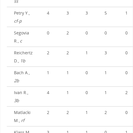
ss
Petry Y.,
4
3
3
5
1
cf
-
p
Segovia
0
2
0
0
0
R.,
c
Reichertz
2
2
1
3
0
D.,
1b
Bach A.,
1
1
0
1
0
2b
Ivan R.,
4
1
0
1
2
3b
Matlacki
2
2
1
2
0
M.,
rf
Klass M.,
3
1
1
0
1