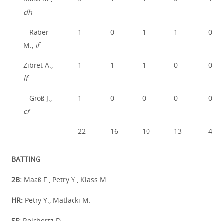
dh
Raber
1
0
1
1
0
M.,
lf
Zibret A.,
1
1
1
0
0
lf
Groß J.,
1
0
0
0
0
cf
22
16
10
13
4
BATTING
2B:
Maaß F., Petry Y., Klass M.
HR:
Petry Y., Matlacki M.
SF:
Reichertz D.