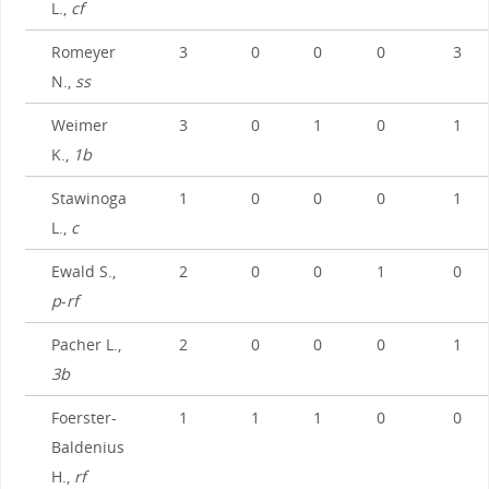
L.,
cf
Romeyer
3
0
0
0
3
N.,
ss
Weimer
3
0
1
0
1
K.,
1b
Stawinoga
1
0
0
0
1
L.,
c
Ewald S.,
2
0
0
1
0
p
-
rf
Pacher L.,
2
0
0
0
1
3b
Foerster-
1
1
1
0
0
Baldenius
H.,
rf