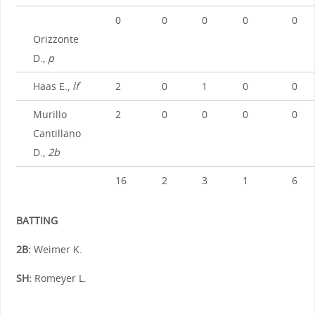
0
0
0
0
0
Orizzonte
D.,
p
Haas E.,
lf
2
0
1
0
0
Murillo
2
0
0
0
0
Cantillano
D.,
2b
16
2
3
1
6
BATTING
2B:
Weimer K.
SH:
Romeyer L.