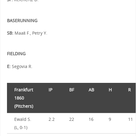
BASERUNNING
SB:
Maaß F., Petry Y.
FIELDING
E:
Segovia R.
Frankfurt
IP
BF
AB
H
R
1860
(Pitchers)
Ewald S.
2.2
22
16
9
11
(L, 0-1)