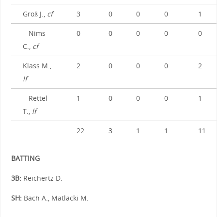
Groß J.,
cf
3
0
0
0
1
Nims
0
0
0
0
0
C.,
cf
Klass M.,
2
0
0
0
2
lf
Rettel
1
0
0
0
1
T.,
lf
22
3
1
1
11
BATTING
3B:
Reichertz D.
SH:
Bach A., Matlacki M.