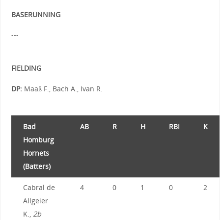
BASERUNNING
---
FIELDING
DP:
Maaß F., Bach A., Ivan R.
Bad
AB
R
H
RBI
K
Homburg
Hornets
(Batters)
Cabral de
4
0
1
0
2
Allgeier
K.,
2b