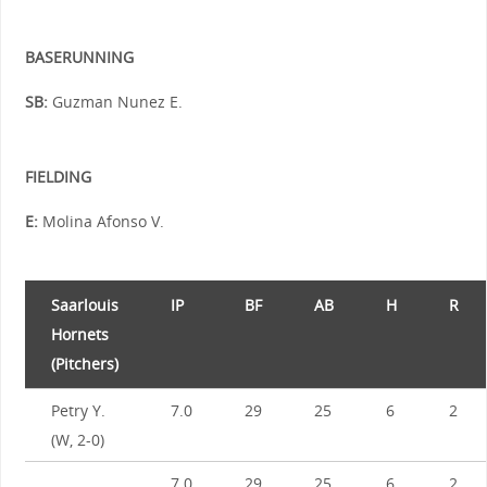
BASERUNNING
SB:
Guzman Nunez E.
FIELDING
E:
Molina Afonso V.
Saarlouis
IP
BF
AB
H
R
Hornets
(Pitchers)
Petry Y.
7.0
29
25
6
2
(W, 2-0)
7.0
29
25
6
2