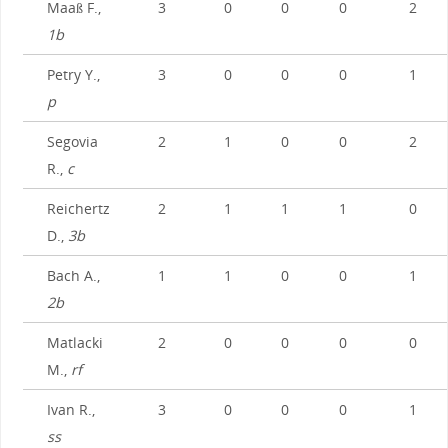
Maaß F.,
3
0
0
0
2
1b
Petry Y.,
3
0
0
0
1
p
Segovia
2
1
0
0
2
R.,
c
Reichertz
2
1
1
1
0
D.,
3b
Bach A.,
1
1
0
0
1
2b
Matlacki
2
0
0
0
0
M.,
rf
Ivan R.,
3
0
0
0
1
ss