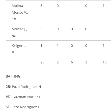
Molina
3
0
1
0
1
Afonso V.,
1b
Molero J.,
3
0
0
0
3
dh
Krüger L.,
1
1
0
0
1
lf
25
2
6
2
10
BATTING
2B:
Pozo Rodriguez H.
HR:
Guzman Nunez E.
SF:
Pozo Rodriguez H.