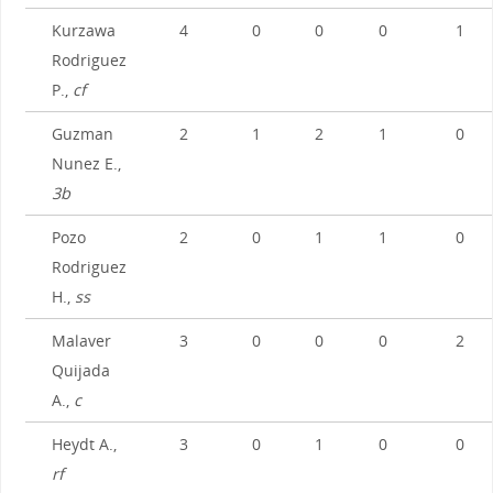
Kurzawa
4
0
0
0
1
Rodriguez
P.,
cf
Guzman
2
1
2
1
0
Nunez E.,
3b
Pozo
2
0
1
1
0
Rodriguez
H.,
ss
Malaver
3
0
0
0
2
Quijada
A.,
c
Heydt A.,
3
0
1
0
0
rf