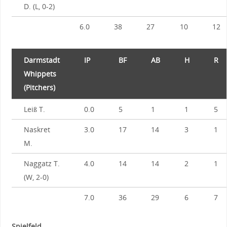
D. (L, 0-2)
6.0
38
27
10
12
Darmstadt
IP
BF
AB
H
R
Whippets
(Pitchers)
Leiß T.
0.0
5
1
1
5
Naskret
3.0
17
14
3
1
M.
Naggatz T.
4.0
14
14
2
1
(W, 2-0)
7.0
36
29
6
7
Spielfeld