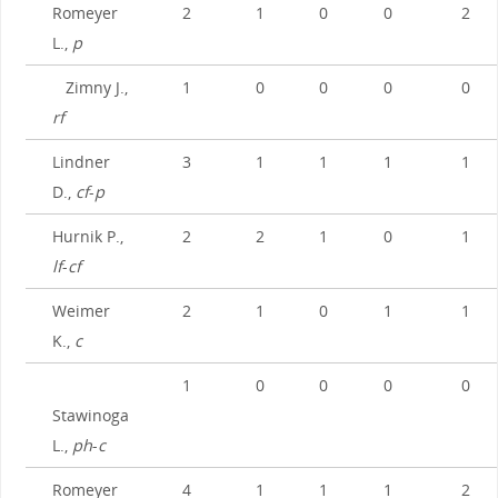
Romeyer
2
1
0
0
2
L.,
p
Zimny J.,
1
0
0
0
0
rf
Lindner
3
1
1
1
1
D.,
cf
-
p
Hurnik P.,
2
2
1
0
1
lf
-
cf
Weimer
2
1
0
1
1
K.,
c
1
0
0
0
0
Stawinoga
L.,
ph
-
c
Romeyer
4
1
1
1
2