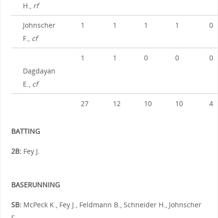
H.,
rf
Johnscher
1
1
1
1
0
F.,
cf
1
1
0
0
0
Dagdayan
E.,
cf
27
12
10
10
4
BATTING
2B:
Fey J.
BASERUNNING
SB:
McPeck K., Fey J., Feldmann B., Schneider H., Johnscher
F.