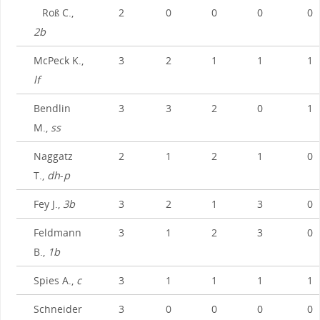
Roß C.,
2
0
0
0
0
2b
McPeck K.,
3
2
1
1
1
lf
Bendlin
3
3
2
0
1
M.,
ss
Naggatz
2
1
2
1
0
T.,
dh
-
p
Fey J.,
3b
3
2
1
3
0
Feldmann
3
1
2
3
0
B.,
1b
Spies A.,
c
3
1
1
1
1
Schneider
3
0
0
0
0