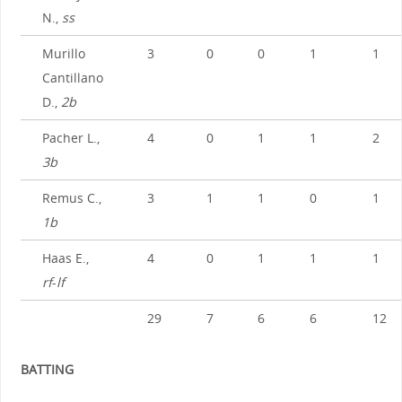
N.,
ss
Murillo
3
0
0
1
1
Cantillano
D.,
2b
Pacher L.,
4
0
1
1
2
3b
Remus C.,
3
1
1
0
1
1b
Haas E.,
4
0
1
1
1
rf
-
lf
29
7
6
6
12
BATTING