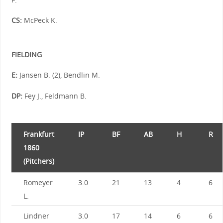
CS:
McPeck K.
FIELDING
E:
Jansen B. (2), Bendlin M.
DP:
Fey J., Feldmann B.
Frankfurt
IP
BF
AB
H
R
1860
(Pitchers)
Romeyer
3.0
21
13
4
6
L.
Lindner
3.0
17
14
6
6