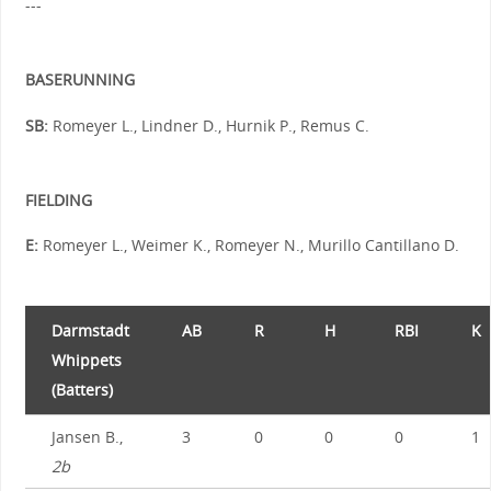
---
BASERUNNING
SB:
Romeyer L., Lindner D., Hurnik P., Remus C.
FIELDING
E:
Romeyer L., Weimer K., Romeyer N., Murillo Cantillano D.
Darmstadt
AB
R
H
RBI
K
Whippets
(Batters)
Jansen B.,
3
0
0
0
1
2b