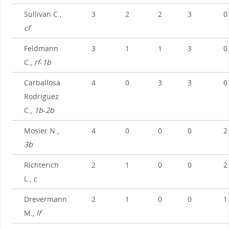
Sullivan C.,
3
2
2
3
0
cf
Feldmann
3
1
1
3
0
C.,
rf
-
1b
Carballosa
4
0
3
3
0
Rodriguez
C.,
1b
-
2b
Mosier N.,
4
0
0
0
2
3b
Richterich
2
1
0
0
2
L.,
c
Drevermann
2
1
0
0
1
M.,
lf