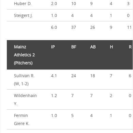
Huber D.
2.0
10
9
4
3
Steigert J.
1.0
4
4
1
0
6.0
37
26
9
11
Mainz
IP
BF
AB
H
R
Athletics 2
(Pitchers)
Sullivan R.
4.1
24
18
7
6
(W, 1-2)
Wildenhain
1.2
7
7
2
0
Y.
Fermin
1.0
5
4
1
0
Giere K.