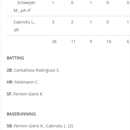
Schweyer
1
0
1
0
0
M.,
ph
-
lf
Cabriolu L.,
3
2
1
0
1
dh
26
11
9
10
6
BATTING
2B:
Carballosa Rodriguez C.
HR:
Feldmann C.
SF:
Fermin Giere K.
BASERUNNING
SB:
Fermin Giere K., Cabriolu L. (2)