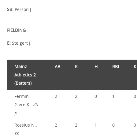
SB:
Person J.
FIELDING
E:
Steigert J.
Mainz
AB
R
H
RBI
K
Athletics 2
(Batters)
Fermin
2
2
0
1
0
Giere K.,
2b
-
p
Rossius N.,
2
2
1
0
0
ss