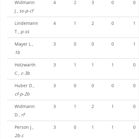
Widmann
4
2
3
0
0
J.,
ss
-
p
-
cf
Lindemann
4
1
2
0
1
T.,
p
-
ss
Mayer L.,
3
0
0
0
1
1b
Holzwarth
3
1
1
1
0
C.,
c
-
3b
Huber D.,
3
0
0
0
0
cf
-
p
-
2b
Widmann
3
1
2
1
0
D.,
rf
Person J.,
3
0
1
1
0
2b
-
c