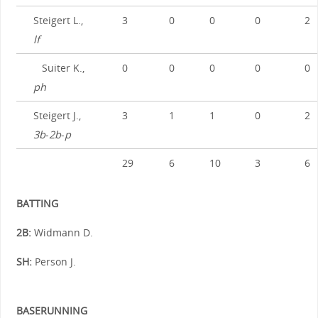
Steigert L.,
3
0
0
0
2
lf
Suiter K.,
0
0
0
0
0
ph
Steigert J.,
3
1
1
0
2
3b
-
2b
-
p
29
6
10
3
6
BATTING
2B:
Widmann D.
SH:
Person J.
BASERUNNING