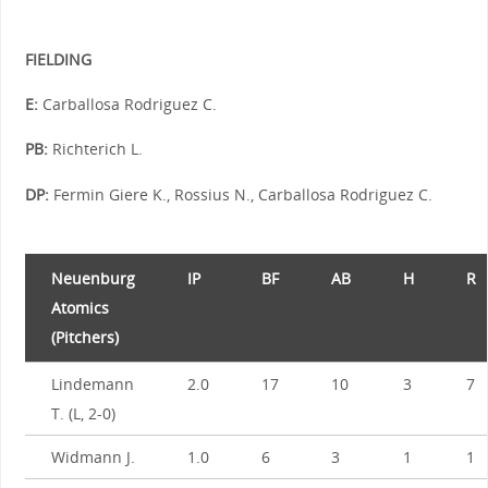
FIELDING
E:
Carballosa Rodriguez C.
PB:
Richterich L.
DP:
Fermin Giere K., Rossius N., Carballosa Rodriguez C.
Neuenburg
IP
BF
AB
H
R
Atomics
(Pitchers)
Lindemann
2.0
17
10
3
7
T. (L, 2-0)
Widmann J.
1.0
6
3
1
1