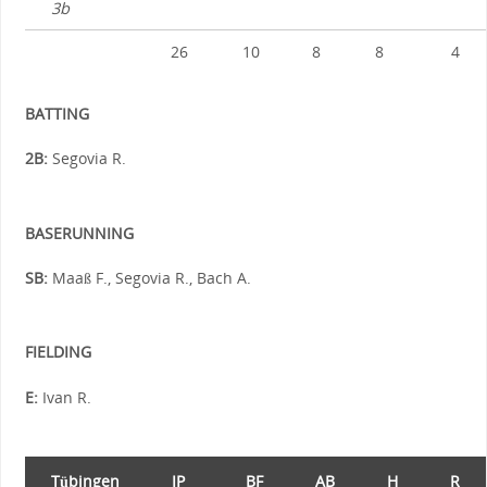
3b
26
10
8
8
4
BATTING
2B:
Segovia R.
BASERUNNING
SB:
Maaß F., Segovia R., Bach A.
FIELDING
E:
Ivan R.
Tübingen
IP
BF
AB
H
R