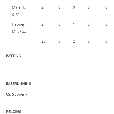
Maier J.,
2
0
0
0
0
p
-
rf
Hepper
2
0
1
0
0
M.,
rf
-
3b
20
0
2
0
3
BATTING
---
BASERUNNING
CS:
Supper F.
FIELDING