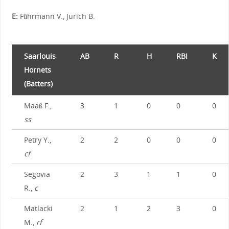
E:
Führmann V., Jurich B.
Saarlouis
AB
R
H
RBI
K
Hornets
(Batters)
Maaß F.,
3
1
0
0
0
ss
Petry Y.,
2
2
0
0
0
cf
Segovia
2
3
1
1
0
R.,
c
Matlacki
2
1
2
3
0
M.,
rf