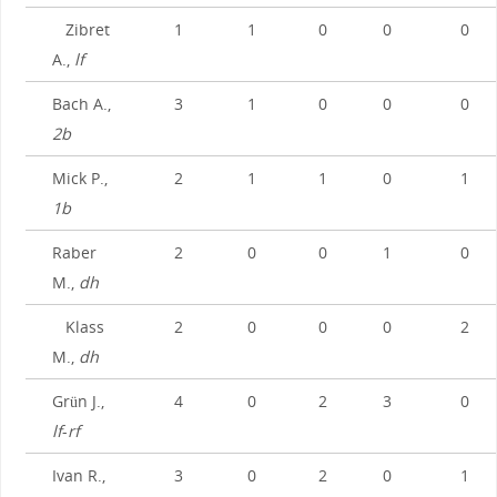
Zibret
1
1
0
0
0
A.,
lf
Bach A.,
3
1
0
0
0
2b
Mick P.,
2
1
1
0
1
1b
Raber
2
0
0
1
0
M.,
dh
Klass
2
0
0
0
2
M.,
dh
Grün J.,
4
0
2
3
0
lf
-
rf
Ivan R.,
3
0
2
0
1