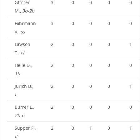
Gfrörer
3
0
0
0
0
M.,
3b
-
2b
Führmann
3
0
0
0
0
V.,
ss
Lawson
2
0
0
0
1
T.,
cf
Helle D.,
2
0
0
0
0
1b
Jurich B.,
2
0
0
0
1
c
Burrer L.,
2
0
0
0
0
2b
-
p
Supper F.,
2
0
1
0
1
lf