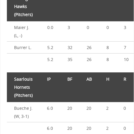
Hawks
(Pitchers)
Maier J.
0.0
3
0
0
3
(L, -)
Burrer L.
5.2
32
26
8
7
5.2
35
26
8
10
Saarlouis
IP
BF
AB
H
R
Hornets
(Pitchers)
Bueche J.
6.0
20
20
2
0
(W, 3-1)
6.0
20
20
2
0