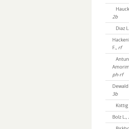
Hauck 
2b
Diaz L
Hacken
F.,
rf
Antun
Amorim 
ph
-
rf
Dewald 
3b
Köttig 
Bolz L.,
Birkhol