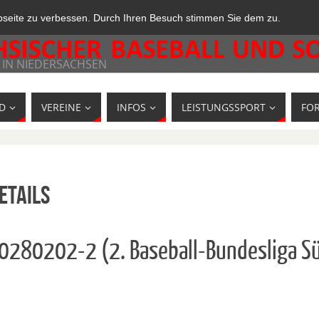
bseite zu verbessen. Durch Ihren Besuch stimmen Sie dem zu.
 IN NIEDERSACHSEN
D
VEREINE
INFOS
LEISTUNGSSPORT
FO
etails
10280202-2 (2. Baseball-Bundesliga 