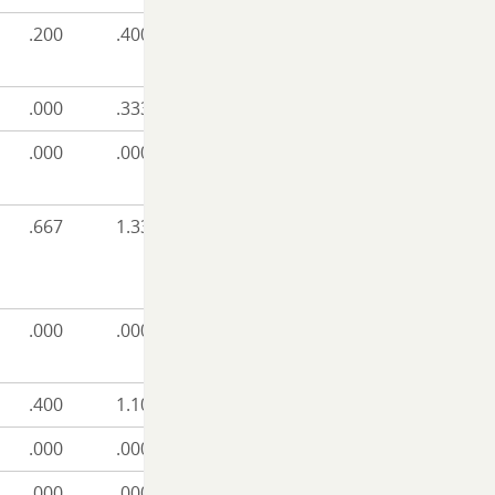
.200
.400
.000
.333
.000
.000
.667
1.333
.000
.000
.400
1.100
.000
.000
.000
.000