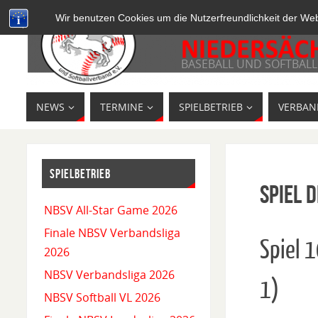
Wir benutzen Cookies um die Nutzerfreundlichkeit der We
BASEBALL UND SOFTBALL
NEWS
TERMINE
SPIELBETRIEB
VERBAN
SPIELBETRIEB
Spiel D
NBSV All-Star Game 2026
Finale NBSV Verbandsliga
Spiel 
2026
NBSV Verbandsliga 2026
1)
NBSV Softball VL 2026