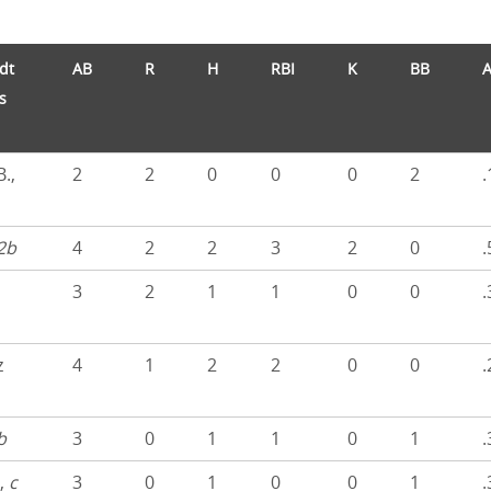
dt
AB
R
H
RBI
K
BB
s
.,
2
2
0
0
0
2
.
2b
4
2
2
3
2
0
.
3
2
1
1
0
0
.
z
4
1
2
2
0
0
.
b
3
0
1
1
0
1
.
.,
c
3
0
1
0
0
1
.