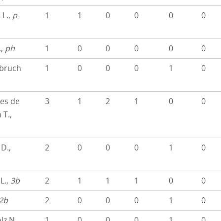
L.,
p
-
1
1
0
0
0
0
.,
ph
1
0
0
0
0
0
bruch
1
0
0
0
1
0
es de
3
1
2
1
0
0
T.,
D.,
2
0
0
0
1
0
L.,
3b
2
1
1
1
0
0
2b
2
0
0
0
1
0
z N.,
1
0
0
0
1
0