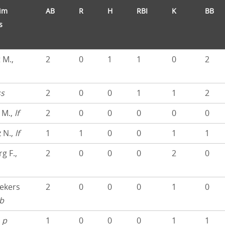
im
AB
R
H
RBI
K
BB
s
 M.,
2
0
1
1
0
2
ss
2
0
0
1
1
2
 M.,
lf
2
0
0
0
0
0
 N.,
lf
1
1
0
0
1
1
g F.,
2
0
0
0
2
0
kers
2
0
0
0
1
0
b
,
p
1
0
0
0
1
1