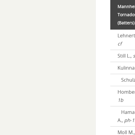
Mannhe
Tornado
(Batters)
Lehnert
cf
Still L.,
Kulinna
Schulz
Homber
1b
Hamae
A.,
ph
-
1
Moll M.