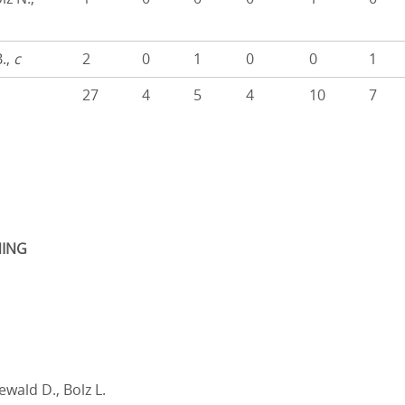
B.,
c
2
0
1
0
0
1
27
4
5
4
10
7
ING
Dewald D., Bolz L.