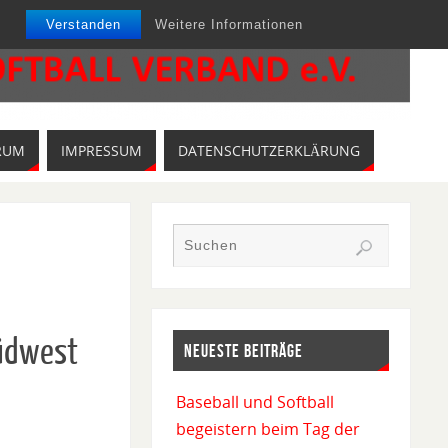
Verstanden
Weitere Informationen
RUM
IMPRESSUM
DATENSCHUTZERKLÄRUNG
Südwest
NEUESTE BEITRÄGE
Baseball und Softball
begeistern beim Tag der