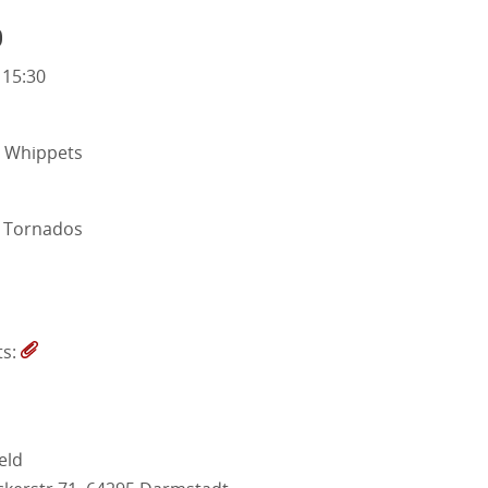
o
 15:30
 Whippets
 Tornados
ts:
eld