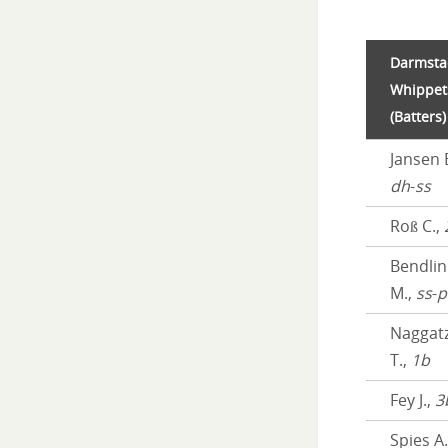
Darmsta
Whippet
(Batters)
Jansen B
dh
-
ss
Roß C.,
Bendlin
M.,
ss
-
p
Naggat
T.,
1b
Fey J.,
3
Spies A