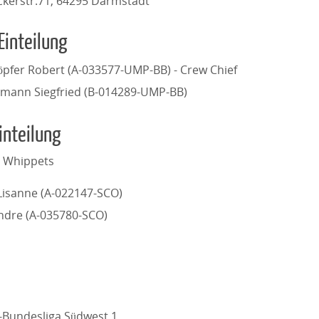
ckerstr.71, 64295 Darmstadt
Einteilung
öpfer Robert (A-033577-UMP-BB) - Crew Chief
mann Siegfried (B-014289-UMP-BB)
inteilung
 Whippets
 Lisanne (A-022147-SCO)
ndre (A-035780-SCO)
l-Bundesliga Südwest 1