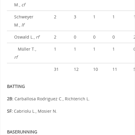
M.,
cf
Schweyer
2
3
1
1
M.,
lf
Oswald L.,
rf
2
0
0
0
Müller T.,
1
1
1
1
rf
31
12
10
11
BATTING
2B:
Carballosa Rodriguez C., Richterich L.
SF:
Cabriolu L., Mosier N.
BASERUNNING