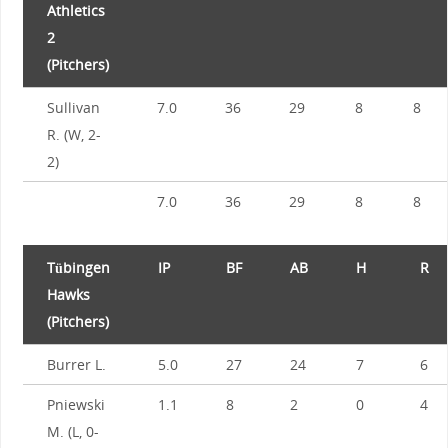
Athletics
2
(Pitchers)
Sullivan
7.0
36
29
8
8
R. (W, 2-
2)
7.0
36
29
8
8
Tübingen
IP
BF
AB
H
R
Hawks
(Pitchers)
Burrer L.
5.0
27
24
7
6
Pniewski
1.1
8
2
0
4
M. (L, 0-