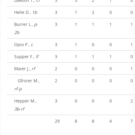
Lawson T.,
cf
3
3
2
1
0
Helle D.,
1b
3
1
2
0
0
Burrer L.,
p
-
3
1
1
1
1
2b
Opio P.,
c
3
1
0
0
1
Supper F.,
lf
3
1
1
1
0
Maier J.,
rf
2
0
0
0
1
Gfrörer M.,
2
0
0
0
0
rf
-
p
Hepper M.,
3
0
0
0
2
3b
-
rf
29
8
8
4
7