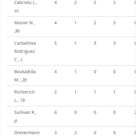
Cabriolu L.,
4
2
2
2
ss
Mosier N.,
4
1
2
3
3b
Carballosa
5
1
3
3
Rodriguez
C.,
c
Boukadida
4
1
0
0
M.,
2b
Richterich
2
1
1
1
L.,
1b
Sullivan R.,
4
0
0
0
p
Drevermann
3
2
0
0