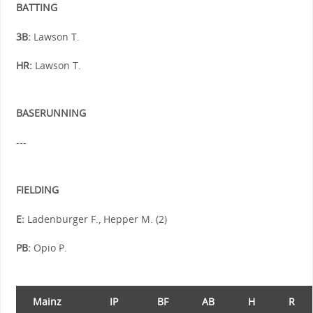
BATTING
3B:
Lawson T.
HR:
Lawson T.
BASERUNNING
---
FIELDING
E:
Ladenburger F., Hepper M. (2)
PB:
Opio P.
Mainz
IP
BF
AB
H
R