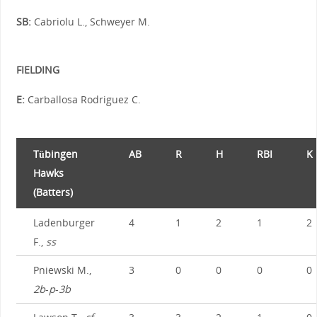
SB:
Cabriolu L., Schweyer M.
FIELDING
E:
Carballosa Rodriguez C.
Tübingen
AB
R
H
RBI
K
Hawks
(Batters)
Ladenburger
4
1
2
1
2
F.,
ss
Pniewski M.,
3
0
0
0
0
2b
-
p
-
3b