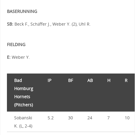
BASERUNNING
SB:
Beck F., Schäffer J., Weber Y. (2), Uhl R.
FIELDING
E:
Weber Y.
Bad
IP
BF
AB
H
R
Homburg
Hornets
(Pitchers)
Sobanski
5.2
30
24
7
10
K. (L, 2-4)