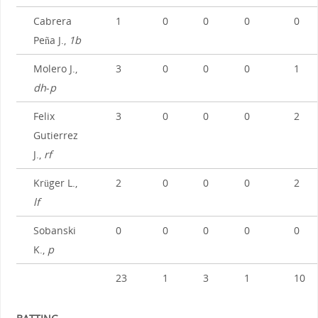
Cabrera
1
0
0
0
0
Peña J.,
1b
Molero J.,
3
0
0
0
1
dh
-
p
Felix
3
0
0
0
2
Gutierrez
J.,
rf
Krüger L.,
2
0
0
0
2
lf
Sobanski
0
0
0
0
0
K.,
p
23
1
3
1
10