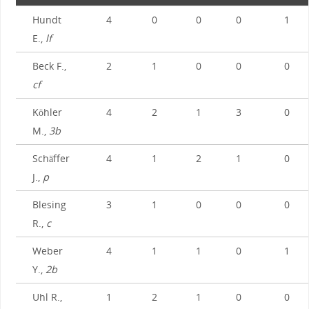
Hundt
4
0
0
0
1
E.,
lf
Beck F.,
2
1
0
0
0
cf
Köhler
4
2
1
3
0
M.,
3b
Schäffer
4
1
2
1
0
J.,
p
Blesing
3
1
0
0
0
R.,
c
Weber
4
1
1
0
1
Y.,
2b
Uhl R.,
1
2
1
0
0