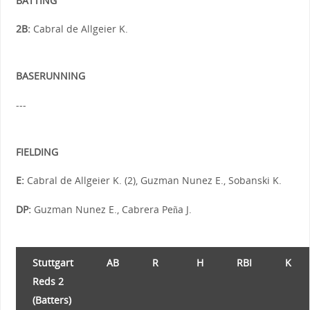
BATTING
2B:
Cabral de Allgeier K.
BASERUNNING
---
FIELDING
E:
Cabral de Allgeier K. (2), Guzman Nunez E., Sobanski K.
DP:
Guzman Nunez E., Cabrera Peña J.
Stuttgart
AB
R
H
RBI
K
Reds 2
(Batters)