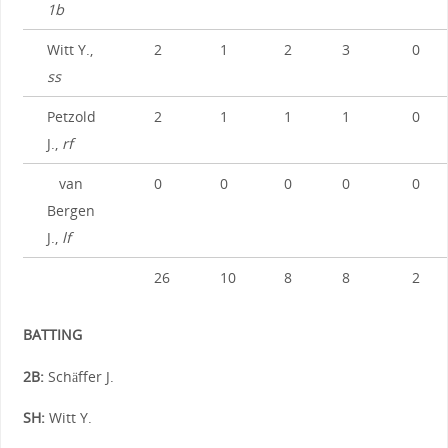
1b
Witt Y.,
2
1
2
3
0
ss
Petzold
2
1
1
1
0
J.,
rf
van
0
0
0
0
0
Bergen
J.,
lf
26
10
8
8
2
BATTING
2B:
Schäffer J.
SH:
Witt Y.