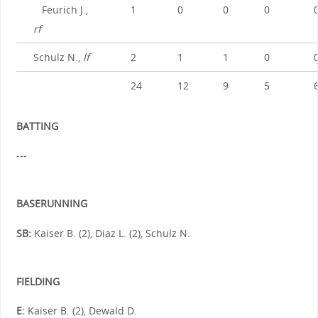
Feurich J.,
1
0
0
0
rf
Schulz N.,
lf
2
1
1
0
24
12
9
5
BATTING
---
BASERUNNING
SB:
Kaiser B. (2), Diaz L. (2), Schulz N.
FIELDING
E:
Kaiser B. (2), Dewald D.