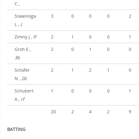
C.,
Stawinoga
3
0
0
0
2
L.,
c
Zimny J.,
lf
2
1
0
0
1
Groh E.,
2
0
1
0
0
3b
Schäfer
2
1
2
1
0
N.,
2b
Schubert
1
0
0
0
1
A.,
rf
20
2
4
2
9
BATTING