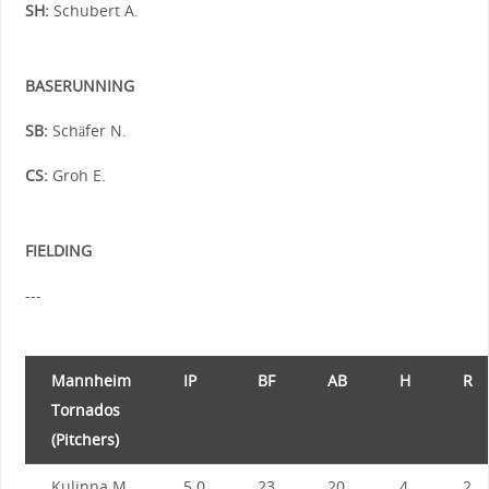
SH:
Schubert A.
BASERUNNING
SB:
Schäfer N.
CS:
Groh E.
FIELDING
---
Mannheim
IP
BF
AB
H
R
Tornados
(Pitchers)
Kulinna M.
5.0
23
20
4
2