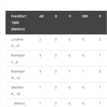
Frankfurt
AB
R
H
RBI
K
1860
(Batters)
Lindner
2
0
0
0
2
D.,
cf
Romeyer
3
0
0
0
1
L.,
p
Romeyer
3
0
1
1
0
N.,
ss
Weimer
1
0
0
0
1
K.,
1b
Remus
1
0
0
0
1