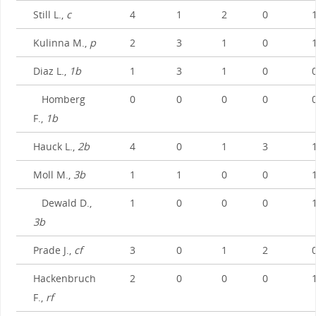
Still L.,
c
4
1
2
0
Kulinna M.,
p
2
3
1
0
Diaz L.,
1b
1
3
1
0
Homberg
0
0
0
0
F.,
1b
Hauck L.,
2b
4
0
1
3
Moll M.,
3b
1
1
0
0
Dewald D.,
1
0
0
0
3b
Prade J.,
cf
3
0
1
2
Hackenbruch
2
0
0
0
F.,
rf