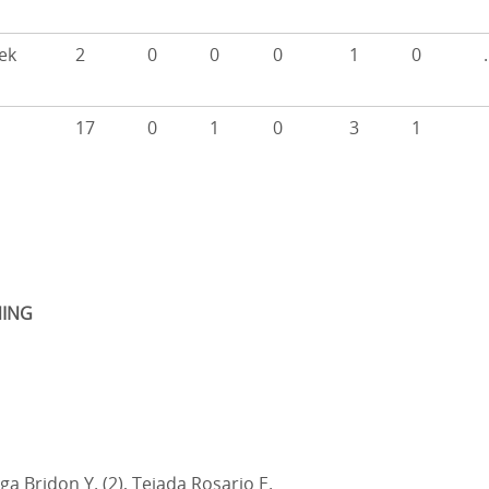
ek
2
0
0
0
1
0
17
0
1
0
3
1
ING
a Bridon Y. (2), Tejada Rosario E.