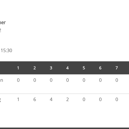
mer
2
 15:30
1
2
3
4
5
6
7
en
0
0
0
0
0
0
0
g
1
6
4
2
0
0
0