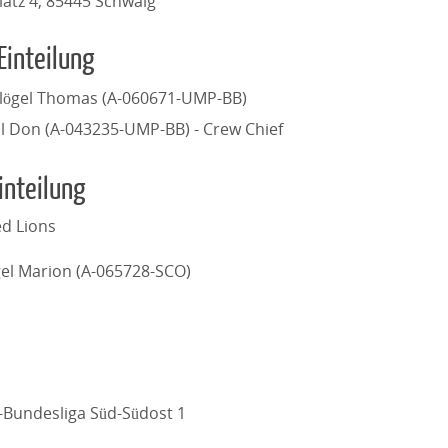
atz 4, 85445 Schwaig
Einteilung
lögel Thomas (A-060671-UMP-BB)
al Don (A-043235-UMP-BB) - Crew Chief
inteilung
d Lions
el Marion (A-065728-SCO)
l-Bundesliga Süd-Südost 1