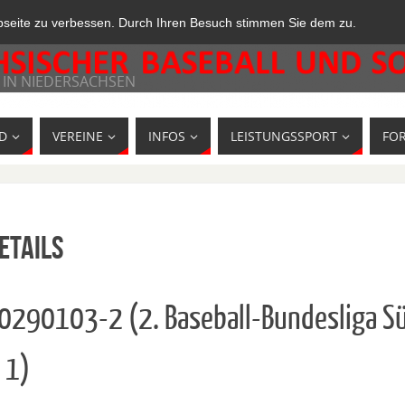
bseite zu verbessen. Durch Ihren Besuch stimmen Sie dem zu.
 IN NIEDERSACHSEN
D
VEREINE
INFOS
LEISTUNGSSPORT
FO
etails
10290103-2 (2. Baseball-Bundesliga S
 1)