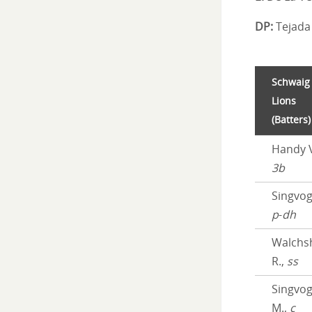
DP:
Tejada 
Schwaig
Lions
(Batters)
Handy V
3b
Singvoge
p
-
dh
Walchs
R.,
ss
Singvog
M.,
c