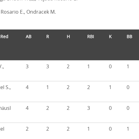
Rosario E., Ondracek M.
 Red
AB
R
H
RBI
K
BB
.,
3
3
2
1
0
1
l S.,
4
1
2
2
1
0
häusl
4
2
2
3
0
0
el
2
2
2
1
0
1