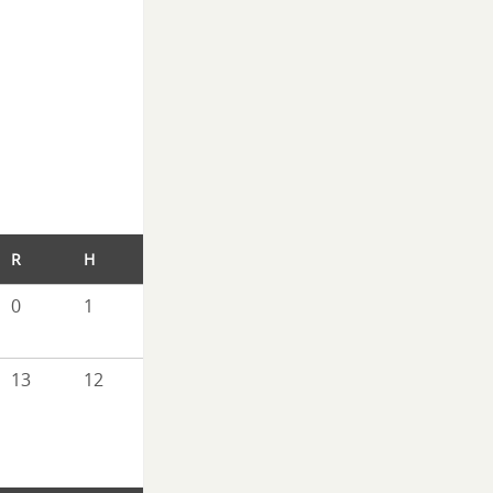
R
H
E
0
1
3
13
12
1