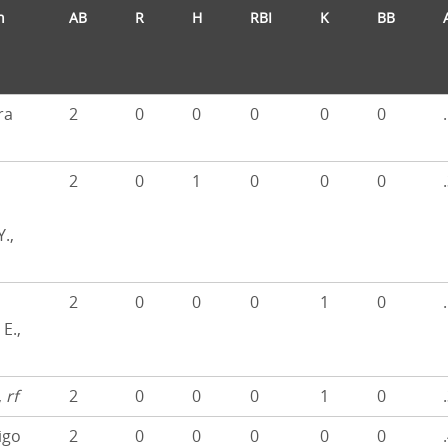
n
AB
R
H
RBI
K
BB
ra
2
0
0
0
0
0
2
0
1
0
0
0
.,
2
0
0
0
1
0
E.,
,
rf
2
0
0
0
1
0
igo
2
0
0
0
0
0