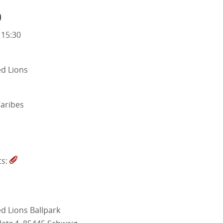
o
 15:30
d Lions
aribes
ts:
d Lions Ballpark