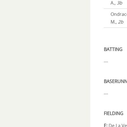
A.,
3b
Ondrac
M.,
2b
BATTING
---
BASERUNN
---
FIELDING
E:
De La Veg