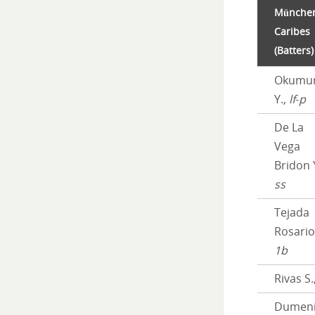
Münche
Caribes
(Batters)
Okumu
Y.,
lf
-
p
De La
Vega
Bridon Y
ss
Tejada
Rosario 
1b
Rivas S.
Dumen