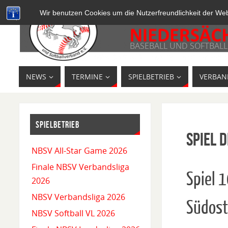
Wir benutzen Cookies um die Nutzerfreundlichkeit der We
BASEBALL UND SOFTBALL
NEWS
TERMINE
SPIELBETRIEB
VERBAN
SPIELBETRIEB
Spiel D
NBSV All-Star Game 2026
Finale NBSV Verbandsliga
Spiel 
2026
NBSV Verbandsliga 2026
Südost
NBSV Softball VL 2026