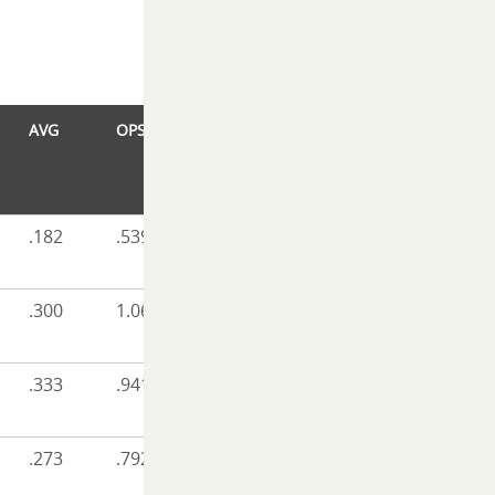
AVG
OPS
.182
.539
.300
1.062
.333
.941
.273
.792