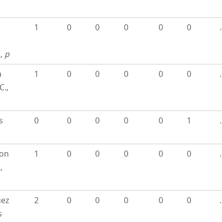
1
0
0
0
0
0
.,
p
a
1
0
0
0
0
0
C.,
s
0
0
0
0
0
1
on
1
0
0
0
0
0
,
uez
2
0
0
0
0
0
s