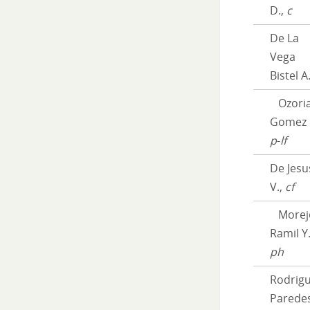
D.,
c
De La
Vega
Bistel A
Ozori
Gomez 
p
-
lf
De Jesu
V.,
cf
Morej
Ramil Y.
ph
Rodrig
Parede