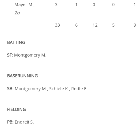
Mayer M.,
3
1
0
0
1
2b
33
6
12
5
9
BATTING
SF:
Montgomery M.
BASERUNNING
SB:
Montgomery M., Schiele K., Redle E.
FIELDING
PB:
Endreß S.