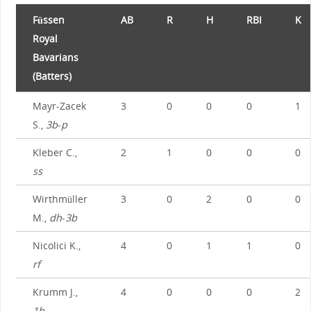
Füssen
AB
R
H
RBI
K
Royal
Bavarians
(Batters)
Mayr-Zacek
3
0
0
0
1
S.,
3b
-
p
Kleber C.,
2
1
0
0
0
ss
Wirthmüller
3
0
2
0
0
M.,
dh
-
3b
Nicolici K.,
4
0
1
1
0
rf
Krumm J.,
4
0
0
0
2
1b