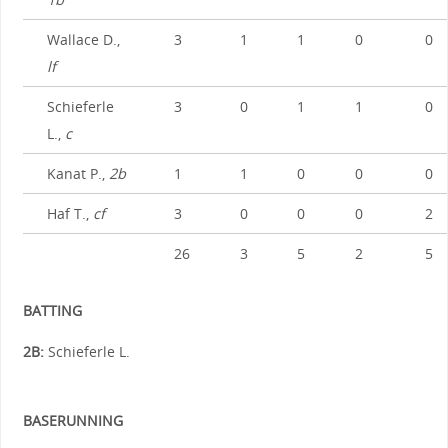
Wallace D.,
3
1
1
0
0
lf
Schieferle
3
0
1
1
0
L.,
c
Kanat P.,
2b
1
1
0
0
0
Haf T.,
cf
3
0
0
0
2
26
3
5
2
5
BATTING
2B:
Schieferle L.
BASERUNNING