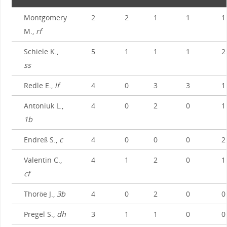
Montgomery
2
2
1
1
1
M.,
rf
Schiele K.,
5
1
1
1
2
ss
Redle E.,
lf
4
0
3
3
1
Antoniuk L.,
4
0
2
0
1
1b
Endreß S.,
c
4
0
0
0
2
Valentin C.,
4
1
2
0
1
cf
Thoröe J.,
3b
4
0
2
0
0
Pregel S.,
dh
3
1
1
0
0