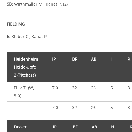
SB:
Wirthmüller M., Kanat P. (2)
FIELDING
E:
Kleber C., Kanat P.
Heidenheim
IP
BF
AB
H
R
Heideköpfe
2 (Pitchers)
Plitz T. (W,
7.0
32
26
5
3
3-0)
7.0
32
26
5
3
Füssen
IP
BF
AB
H