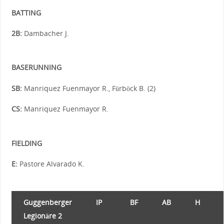
BATTING
2B:
Dambacher J.
BASERUNNING
SB:
Manriquez Fuenmayor R., Fürböck B. (2)
CS:
Manriquez Fuenmayor R.
FIELDING
E:
Pastore Alvarado K.
Guggenberger
IP
BF
AB
H
Legionäre 2