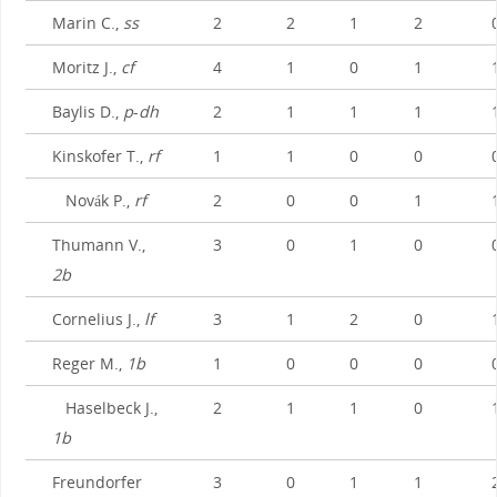
Marin C.,
ss
2
2
1
2
Moritz J.,
cf
4
1
0
1
Baylis D.,
p
-
dh
2
1
1
1
Kinskofer T.,
rf
1
1
0
0
Novák P.,
rf
2
0
0
1
Thumann V.,
3
0
1
0
2b
Cornelius J.,
lf
3
1
2
0
Reger M.,
1b
1
0
0
0
Haselbeck J.,
2
1
1
0
1b
Freundorfer
3
0
1
1