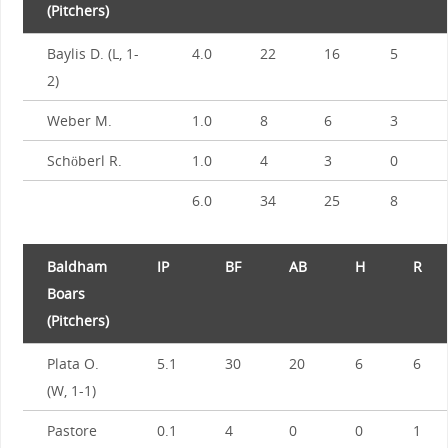
(Pitchers)
Baylis D. (L, 1-
4.0
22
16
5
2)
Weber M.
1.0
8
6
3
Schöberl R.
1.0
4
3
0
6.0
34
25
8
Baldham
IP
BF
AB
H
R
Boars
(Pitchers)
Plata O.
5.1
30
20
6
6
(W, 1-1)
Pastore
0.1
4
0
0
1