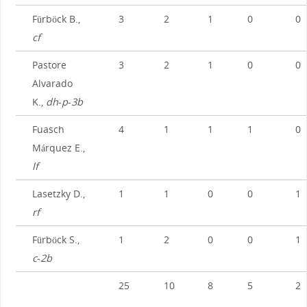
Fürböck B.,
3
2
1
0
0
cf
Pastore
3
2
1
0
0
Alvarado
K.,
dh
-
p
-
3b
Fuasch
4
1
1
1
0
Márquez E.,
lf
Lasetzky D.,
1
1
0
0
1
rf
Fürböck S.,
1
2
0
0
1
c
-
2b
25
10
8
5
2