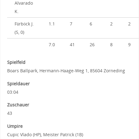
Alvarado
K.
Fürböck J.
1.1
7
6
2
2
(S, 0)
7.0
41
26
8
9
Spielfeld
Boars Ballpark, Hermann-Haage-Weg 1, 85604 Zorneding
Spieldauer
03:04
Zuschauer
43
Umpire
Cupic Vlado (HP), Meister Patrick (1B)