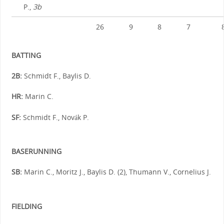
P.,
3b
26
9
8
7
BATTING
2B:
Schmidt F., Baylis D.
HR:
Marin C.
SF:
Schmidt F., Novák P.
BASERUNNING
SB:
Marin C., Moritz J., Baylis D. (2), Thumann V., Cornelius J.
FIELDING